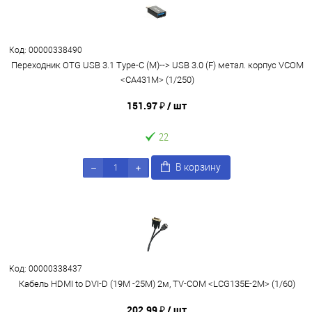
Код: 00000338490
Переходник OTG USB 3.1 Type-C (M)--> USB 3.0 (F) метал. корпус VCOM
<CA431M> (1/250)
151.97 ₽
/ шт
22
В корзину
Код: 00000338437
Кабель HDMI to DVI-D (19M -25M) 2м, TV-COM <LCG135E-2M> (1/60)
202.99 ₽
/ шт