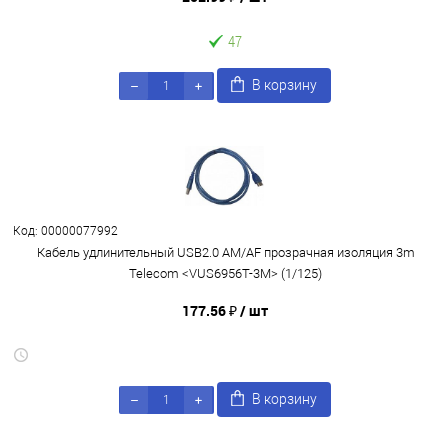
47
В корзину
Код: 00000077992
Кабель удлинительный USB2.0 AM/AF прозрачная изоляция 3m
Telecom <VUS6956T-3M> (1/125)
177.56 ₽
/ шт
В корзину