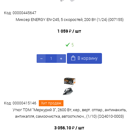
Код: 00000445647
Миксер ENERGY EN-245, 5 скоростей, 200 Вт (1/24) (007155)
1 059 ₽
/ шт
5
В корзину
Код: 00000415146
Хит продаж
Утюг TDM "Меркурий 3", 2600 Вт, кер., верт. отпар., антинакипь,
антикапля, самоочистка, автоотключ., (1/10) (SQ4010-0003)
3 056.10 ₽
/ шт