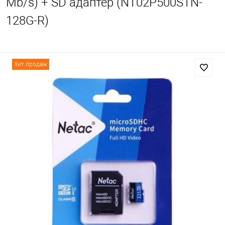
Mb/s) + SD адаптер (NT02P500STN-
128G-R)
Хит продаж