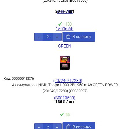
(20/240/17280) (Б0019500)
201 ₽
/ шт
>100
В корзину
Код: 00000018876
Аккумуляторы NiMH Трофи HR03-2BL 950 mAh GREEN POWER
(20/240/17280) (C0032097)
136 ₽
/ шт
66
В корзину