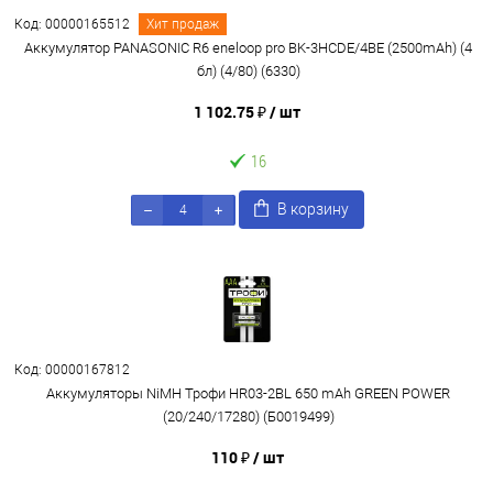
Код: 00000165512
Хит продаж
Аккумулятор PANASONIC R6 eneloop pro BK-3HCDE/4BE (2500mAh) (4
бл) (4/80) (6330)
1 102.75 ₽
/ шт
16
В корзину
Код: 00000167812
Аккумуляторы NiMH Трофи HR03-2BL 650 mAh GREEN POWER
(20/240/17280) (Б0019499)
110 ₽
/ шт