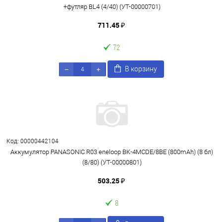
+футляр BL4 (4/40) (УТ-00000701)
711.45 ₽
72
В корзину
Код: 00000442104
Аккумулятор PANASONIC R03 eneloop BK-4MCDE/8BE (800mAh) (8 бл)
(8/80) (УТ-00000801)
503.25 ₽
8