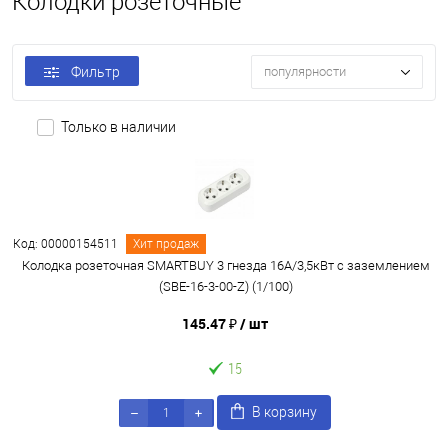
Колодки розеточные
Фильтр
популярности
Только в наличии
Код: 00000154511
Хит продаж
Колодка розеточная SMARTBUY 3 гнезда 16А/3,5кВт c заземлением
(SBE-16-3-00-Z) (1/100)
145.47 ₽
/ шт
15
В корзину