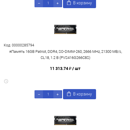
В корзину
Код: 00000285794
яПамять 16GB Patriot, DDR4, SO-DIMM-260, 2666 MHz, 21300 MB/s,
CL18, 1.2 В (PVS416G266C8S)
11 313.74 ₽
/ шт
В корзину