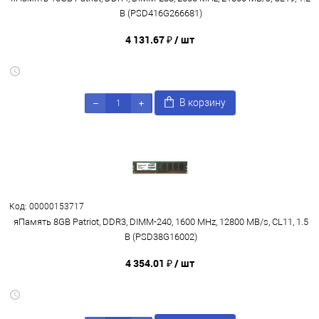
В (PSD416G266681)
4 131.67 ₽
/ шт
В корзину
Код: 00000153717
яПамять 8GB Patriot, DDR3, DIMM-240, 1600 MHz, 12800 MB/s, CL11, 1.5
В (PSD38G16002)
4 354.01 ₽
/ шт