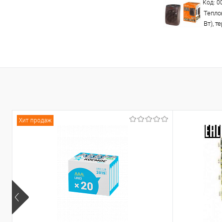
Код: 
Теплов
Вт), т
Хит продаж