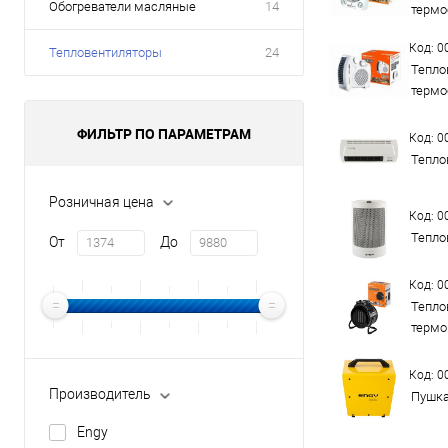
Обогреватели масляные
14
термо
Код: 
Тепловентиляторы
24
Теплов
термо
ФИЛЬТР ПО ПАРАМЕТРАМ
Код: 
Тепло
Розничная цена
Код: 
Тепло
От
До
Код: 
Теплов
термор
Код: 
Производитель
Пушка
Engy