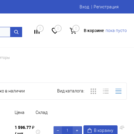
Вход
Регистрация
0
0
0
В корзине
пока пусто
яторы
ко в наличии
Вид каталога:
Цена
Склад
1 596.77 ₽
В корзину
/ шт