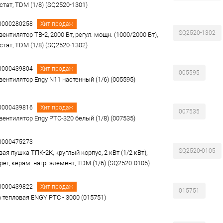
стат, TDM (1/8) (SQ2520-1301)
00000280258
Хит продаж
SQ2520-1302
ентилятор ТВ-2, 2000 Вт, регул. мощн. (1000/2000 Вт),
стат, TDM (1/8) (SQ2520-1302)
00000439804
Хит продаж
005595
вентилятор Engy N11 настенный (1/6) (005595)
00000439816
Хит продаж
007535
вентилятор Engy РТС-320 белый (1/8) (007535)
00000475273
SQ2520-0105
ая пушка ТПК-2К, круглый корпус, 2 кВт (1/2 кВт),
ег, керам. нагр. элемент, TDM (1/6) (SQ2520-0105)
00000439822
Хит продаж
015751
 тепловая ENGY PTC - 3000 (015751)