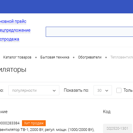
новной прайс
ецпредложение
спродажа
•
•
•
Каталог товаров
Бытовая техника
Обогреватели
Тепловентил
иляторы
о:
Показать по:
Толь
популярности
30
ание
Код
00000283384
Хит продаж
SQ2520-1301
ентилятор ТВ-1, 2000 Вт, регул. мощн. (1000/2000 Вт),