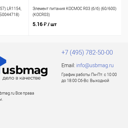
57) LR1154,
Элемент питания КОСМОС R03 (б/б) (60/600)
Э
(Б0044718)
(KOCR03)
(
5.16 ₽
5
/ шт
+7 (495) 782-50-00
Email:
info@usbmag.ru
График работы Пн-Пт: с 10:00
до 18:00 Сб-Вс: Выходной
bmag.ru Все права
ы.