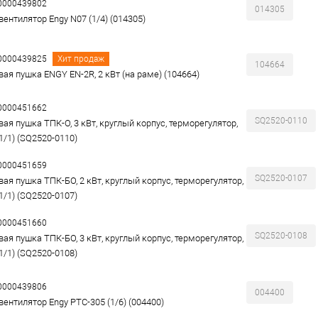
00000439802
014305
вентилятор Engy N07 (1/4) (014305)
00000439825
Хит продаж
104664
вая пушка ENGY EN-2R, 2 кВт (на раме) (104664)
00000451662
SQ2520-0110
вая пушка ТПК-О, 3 кВт, круглый корпус, терморегулятор,
1/1) (SQ2520-0110)
00000451659
SQ2520-0107
вая пушка ТПК-БО, 2 кВт, круглый корпус, терморегулятор,
1/1) (SQ2520-0107)
00000451660
SQ2520-0108
вая пушка ТПК-БО, 3 кВт, круглый корпус, терморегулятор,
1/1) (SQ2520-0108)
00000439806
004400
вентилятор Engy PTC-305 (1/6) (004400)