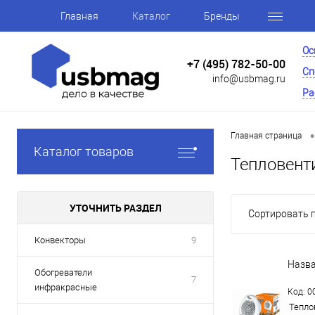
Главная
Каталог
Бренды
Ос
+7 (495) 782-50-00
Сп
info@usbmag.ru
Ра
•
Главная страница
Каталог товаров
Тепловент
УТОЧНИТЬ РАЗДЕЛ
Сортировать п
Конвекторы
9
Назв
Обогреватели
7
инфракрасные
Код: 
Теплов