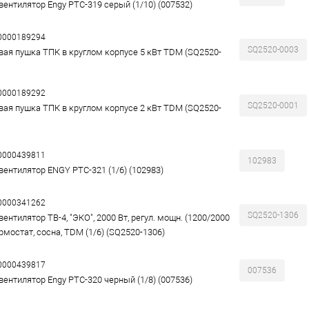
вентилятор Engy PTC-319 серый (1/10) (007532)
00000189294
SQ2520-0003
вая пушка ТПК в круглом корпусе 5 кВт TDM (SQ2520-
00000189292
SQ2520-0001
вая пушка ТПК в круглом корпусе 2 кВт TDM (SQ2520-
00000439811
102983
вентилятор ENGY PTC-321 (1/6) (102983)
00000341262
SQ2520-1306
ентилятор ТВ-4, "ЭКО", 2000 Вт, регул. мощн. (1200/2000
ермостат, сосна, TDM (1/6) (SQ2520-1306)
00000439817
007536
вентилятор Engy РТС-320 черный (1/8) (007536)