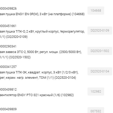
00000439826
104668
вая пушка ENGY EN-3R(M), 3 кВт (на платформе) (104668)
00000451661
SQ2520-0109
вая пушка ТПК-О, 2 кВт, круглый корпус, терморегулятор,
1/1) (SQ2520-0109)
00000290341
SQ2520-1502
ая завеса ЗТС-2, 5000 Вт, регул. мощн. (2500/5000 Вт),
1/1/1) (SQ2520-1502)
00000341257
SQ2520-0104
ая пушка ТПК-3К, квадрат. корпус, 3 кВт (1/2/3 кВт),
ег, керам. нагр. элемент, TDM (1/1) (SQ2520-0104)
00000439812
102982
вентилятор ENGY PTC-321 красный (1/6) (102982)
00000439809
007532