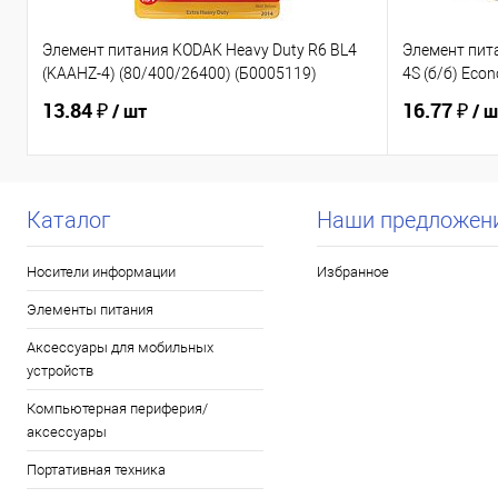
Элемент питания KODAK Heavy Duty R6 BL4
Элемент пи
(KAAHZ-4) (80/400/26400) (Б0005119)
4S (б/б) Eco
13.84 ₽
16.77 ₽
/ шт
/ 
Каталог
Наши предложен
Носители информации
Избранное
Элементы питания
Аксессуары для мобильных
устройств
Компьютерная периферия/
аксессуары
Портативная техника