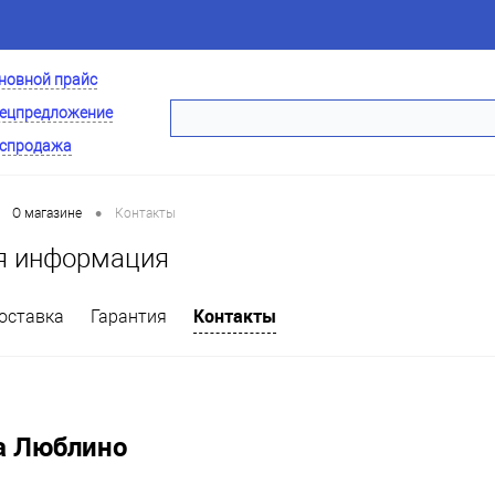
новной прайс
ецпредложение
спродажа
•
О магазине
Контакты
я информация
Контакты
оставка
Гарантия
а Люблино