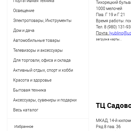
Портативная техника
Тихорецкий бульв
1000 мелочей
Освещение
Пав. Г 19 и Г 21
Электротовары, Инструменты
Время работы: пон
Тел. 8 (980) 131-9
Дом и дача
Почта:
lyublino@u
загрузка карты...
Автомобильные товары
Телевизоры и аксессуары
Для торговли, офиса и склада
Активный отдых, спорт и хобби
Красота и здоровье
Бытовая техника
Аксессуары, сувениры и подарки
ТЦ Садов
Весь каталог
МКАД, 14-й киломе
Избранное
Ряд 8 пав. 36