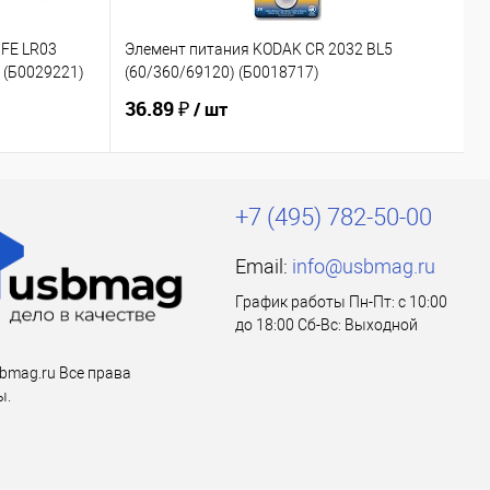
FE LR03
Элемент питания KODAK CR 2032 BL5
Э
 (Б0029221)
(60/360/69120) (Б0018717)
6
36.89 ₽
2
/ шт
+7 (495) 782-50-00
Email:
info@usbmag.ru
График работы Пн-Пт: с 10:00
до 18:00 Сб-Вс: Выходной
bmag.ru Все права
ы.