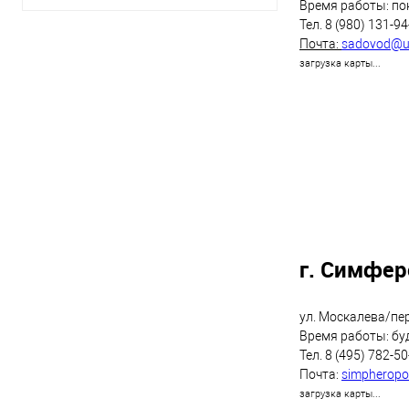
Время работы: пон
Тел. 8 (980) 131-9
Почта:
sadovod@u
загрузка карты...
г. Симфер
ул. Москалева/пер
Время работы: буд
Тел. 8 (495) 782-5
Почта:
simpherop
загрузка карты...