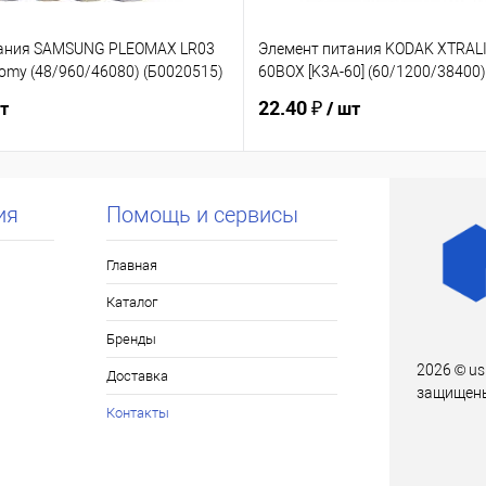
тания SAMSUNG PLEOMAX LR03
Элемент питания KODAK XTRALI
nomy (48/960/46080) (Б0020515)
60BOX [K3A-60] (60/1200/38400)
22.40 ₽
шт
/ шт
ия
Помощь и сервисы
Главная
Каталог
Бренды
2026 © us
Доставка
защищен
Контакты