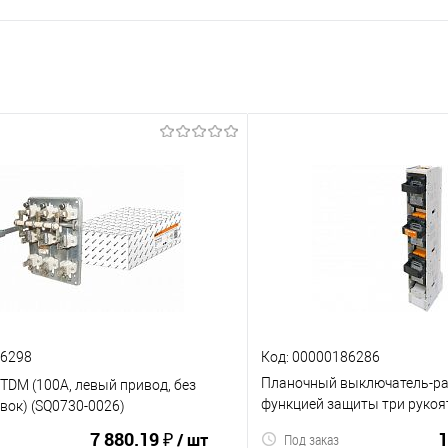
86298
Код: 00000186286
Планочный выключатель-ра
TDM (100А, левый привод, без
функцией защиты три рукоя
вок) (SQ0730-0026)
3П 250A TDM (SQ0726-0111)
7 880.19 ₽
1
/ шт
Под заказ