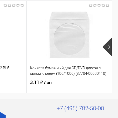
Х
2 BL5
Конверт бумажный для CD/DVD дисков с
Э
окном, с клеем (100/1000) (37704-00000110)
(
3.11 ₽
1
/ шт
+7 (495) 782-50-00