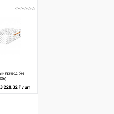
ину
В избранное
ый привод, без
036)
3 228.32 ₽
/ шт
ину