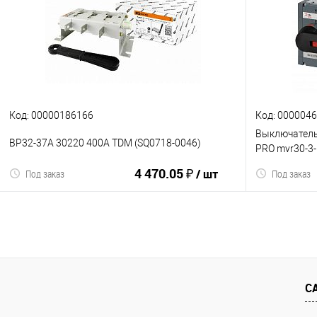
К сравнению
В избранное
К сравнен
Код: 00000186166
Код: 000004
Выключатель
ВР32-37А 30220 400А TDM (SQ0718-0046)
PRO mvr30-3-
фронтальной 
4 470.05 ₽
/ шт
Под заказ
Под заказ
(Б0054015)
В корзину
С
К сравнению
В избранное
К сравнен