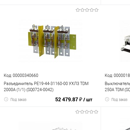
В корзину
К сравнению
В избранное
К сравнен
Код: 00000340660
Код: 000001
Разъединитель РЕ19-44-31160-00 УХЛ3 TDM
Выключатель
2000A (1/1) (SQ0724-0042)
250А TDM (S
52 479.87 ₽
/ шт
Под заказ
Под заказ
В корзину