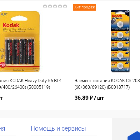
Хит продаж
ания KODAK Heavy Duty R6 BL4
Элемент питания KODAK CR 203
0/400/26400) (Б0005119)
(60/360/69120) (Б0018717)
36.89 ₽
шт
/ шт
ия
Помощь и сервисы