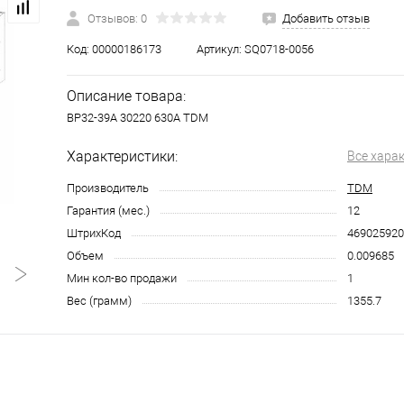
Отзывов: 0
Добавить отзыв
Код:
00000186173
Артикул:
SQ0718-0056
Описание товара:
ВР32-39А 30220 630А TDM
Характеристики:
Все хара
Производитель
TDM
Гарантия (мес.)
12
ШтрихКод
469025920
Объем
0.009685
Мин кол-во продажи
1
Вес (грамм)
1355.7