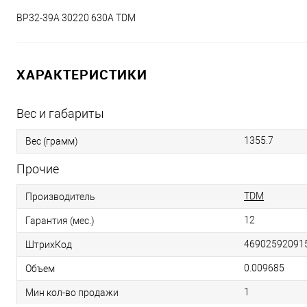
ВР32-39А 30220 630А TDM
ХАРАКТЕРИСТИКИ
Вес и габариты
1355.7
Вес (грамм)
Прочие
TDM
Производитель
12
Гарантия (мес.)
46902592091
ШтрихКод
0.009685
Объем
1
Мин кол-во продажи