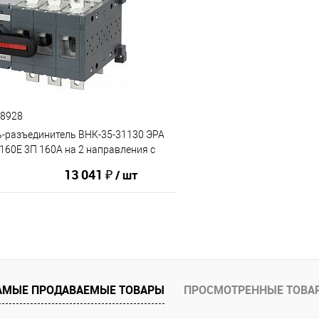
ию
В избранное
К сравнению
68928
-разъединитель ВНК-35-31130 ЭРА
160E 3П 160А на 2 направления с
рукояткой управления (1/4)
13 041 ₽
/ шт
В корзину
АМЫЕ ПРОДАВАЕМЫЕ ТОВАРЫ
ПРОСМОТРЕННЫЕ ТОВА
ию
В избранное