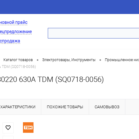
новной прайс
ецпредложение
спродажа
•
•
Каталог товаров
Электротовары, Инструменты
Промышленное низ
А TDM (SQ0718-0056)
30220 630А TDM (SQ0718-0056)
ХАРАКТЕРИСТИКИ
ПОХОЖИЕ ТОВАРЫ
САМОВЫВОЗ