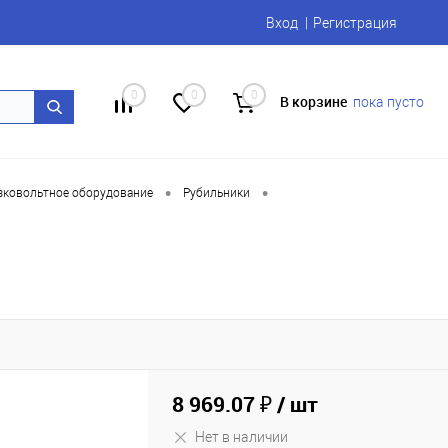
Вход
Регистрация
0
0
0
В корзине
пока пусто
•
•
ковольтное оборудование
Рубильники
8 969.07 ₽
/ шт
Нет в наличии