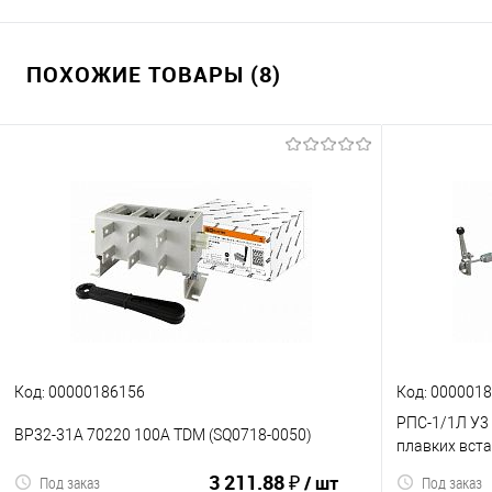
ПОХОЖИЕ ТОВАРЫ (8)
Код: 00000186156
Код: 000001
РПС-1/1Л У3 
ВР32-31А 70220 100А TDM (SQ0718-0050)
плавких вста
3 211.88 ₽
/ шт
Под заказ
Под заказ