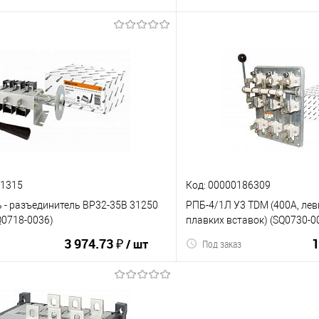
В корзину
В корз
ию
В избранное
К сравнению
81315
Код: 00000186309
 - разъединитель ВР32-35В 31250
РПБ-4/1Л У3 TDM (400А, лев
Q0718-0036)
плавких вставок) (SQ0730-0
3 974.73 ₽
1
/ шт
Под заказ
В корзину
В корз