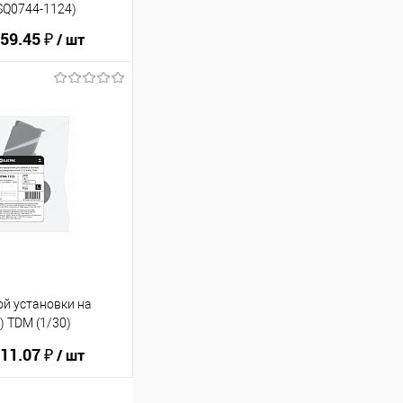
(SQ0744-1124)
59.45 ₽
/ шт
ину
В избранное
ой установки на
 TDM (1/30)
11.07 ₽
/ шт