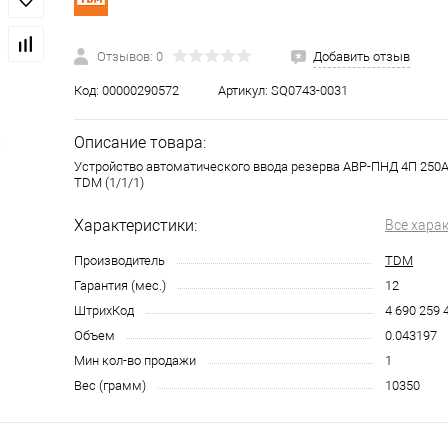
Отзывов: 0
Добавить отзыв
Код:
00000290572
Артикул:
SQ0743-0031
Описание товара:
Устройство автоматического ввода резерва АВР-ПНД 4П 250А
TDM (1/1/1)
Характеристики:
Все хара
Производитель
TDM
Гарантия (мес.)
12
ШтрихКод
4 690 259 
Объем
0.043197
Мин кол-во продажи
1
Вес (грамм)
10350