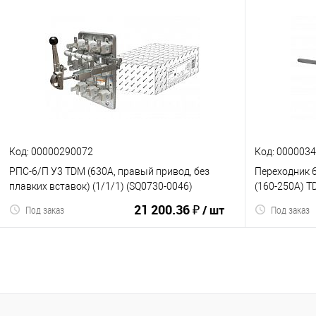
В корзину
К сравнению
В избранное
К сравнен
Код: 00000290072
Код: 000003
РПС-6/П У3 TDM (630А, правый привод, без
Переходник 
плавких вставок) (1/1/1) (SQ0730-0046)
(160-250А) T
21 200.36 ₽
/ шт
Под заказ
Под заказ
В корзину