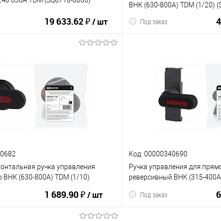
ВНК (630-800А) TDM (1/20) 
19 633.62 ₽
4
/ шт
Под заказ
В корзину
В корз
ию
В избранное
К сравнению
40682
Код: 00000340690
онтальная ручка управления
Ручка управления для прям
 ВНК (630-800А) TDM (1/10)
реверсивный ВНК (315-400А)
)
(SQ0744-1111)
1 689.90 ₽
6
/ шт
Под заказ