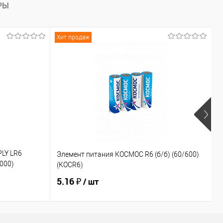
РЫ
Хит продаж
Х
PLY LR6
Э
Элемент питания КОСМОС R6 (б/б) (60/600)
000)
о
(KOCR6)
(
5.16 ₽
5
/ шт