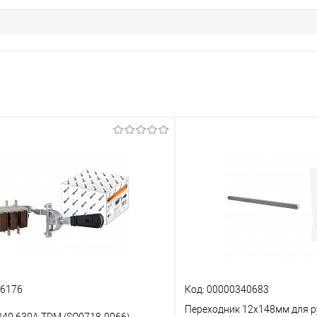
86176
Код: 00000340683
Переходник 12х148мм для р
240 630А TDM (SQ0718-0066)