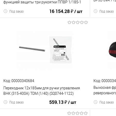
функцией защиты три рукоятки ППВР 1/185-1
3П 250A TDM (SQ0726-0111)
16 154.28 ₽
/ шт
Под заказ
Под заказ
В корзину
К сравнению
В избранное
К сравнен
Код: 00000340684
Код: 000003
Выносная фр
Переходник 12х185мм для ручки управления
реверсивного
ВНК (315-400А) TDM (1/40) (SQ0744-1122)
(SQ0744-1102
559.13 ₽
/ шт
Под заказ
Под заказ