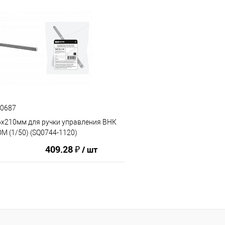
В корзину
В корз
ию
В избранное
К сравнению
40687
6х210мм для ручки управления ВНК
DM (1/50) (SQ0744-1120)
409.28 ₽
/ шт
В корзину