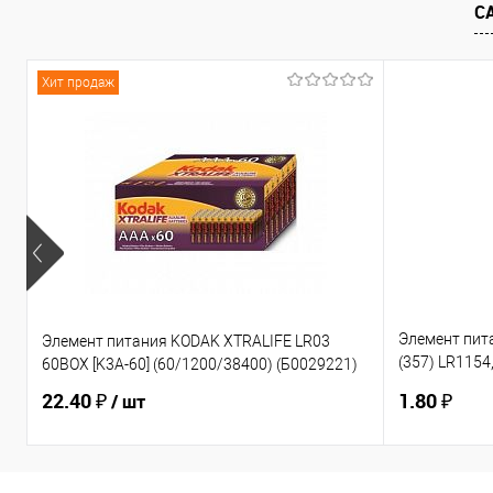
С
К сравнению
В избранное
К сравнен
Хит продаж
Элемент пи
Элемент питания KODAK XTRALIFE LR03
(357) LR1154,
60BOX [K3A-60] (60/1200/38400) (Б0029221)
(10/100/2000
22.40 ₽
1.80 ₽
/ шт