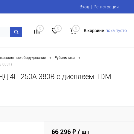
Вход
Регистрация
0
0
0
В корзине
пока пусто
•
•
ковольтное оборудование
Рубильники
3-0031)
ПНД 4П 250А 380В с дисплеем TDM
66 296 ₽
/ шт