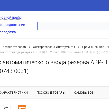
новной прайс
ецпредложение
спродажа
•
•
Каталог товаров
Электротовары, Инструменты
Промышленное низ
ческого ввода резерва АВР-ПНД 4П 250А 380В с дисплеем TDM (1/1/1) (SQ074
о автоматического ввода резерва АВР-
Q0743-0031)
ХАРАКТЕРИСТИКИ
ПОХОЖИЕ ТОВАРЫ
САМОВЫВОЗ