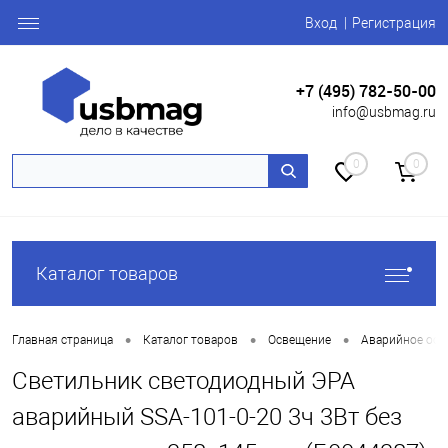
Вход
Регистрация
+7 (495) 782-50-00
info@usbmag.ru
0
0
Каталог товаров
•
•
•
Главная страница
Каталог товаров
Освещение
Аварийное осв
Светильник светодиодный ЭРА
аварийный SSA-101-0-20 3ч 3Вт без