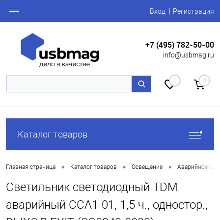
Вход
Регистрация
+7 (495) 782-50-00
info@usbmag.ru
0
0
Каталог товаров
•
•
•
Главная страница
Каталог товаров
Освещение
Аварийное осв
Светильник светодиодный TDM
аварийный ССА1-01, 1,5 ч., одностор.,