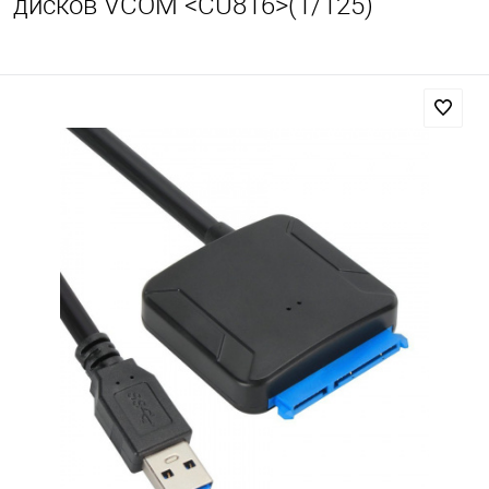
дисков VCOM <CU816>(1/125)