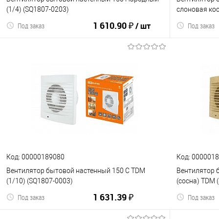
(1/4) (SQ1807-0203)
слоновая кос
1 610.90 ₽
/ шт
Под заказ
Под заказ
В корзину
К сравнению
В избранное
К сравнен
Код: 00000189080
Код: 000001
Вентилятор бытовой настенный 150 С TDM
Вентилятор б
(1/10) (SQ1807-0003)
(сосна) TDM 
1 631.39 ₽
Под заказ
Под заказ