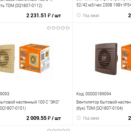
52/42 м3/час 230В 19Вт IP5
ть TDM (SQ1807-0112)
(SQ0832-0111)
2 231.51 ₽
2
/ шт
Под заказ
В корзину
В корз
ию
В избранное
К сравнению
89093
Код: 00000189094
ытовой настенный 100 С "ЭКО"
Вентилятор бытовой настен
(SQ1807-0101)
(бук) TDM (SQ1807-0104)
2 009.55 ₽
2
/ шт
Под заказ