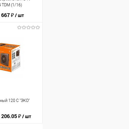
4 TDM (1/16)
 667 ₽
/ шт
ину
В избранное
ный 120 С "ЭКО"
 206.05 ₽
/ шт