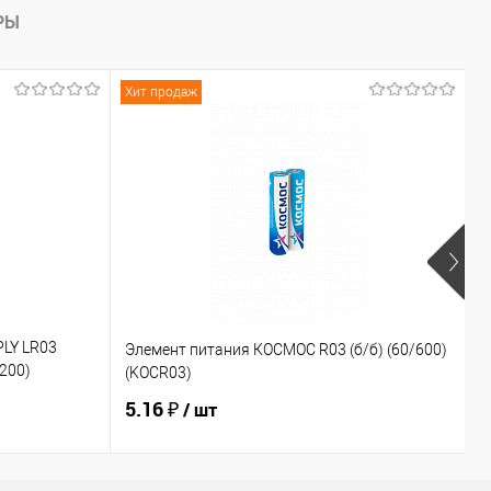
РЫ
Хит продаж
Х
PLY LR03
Э
Элемент питания КОСМОС R03 (б/б) (60/600)
200)
о
(KOCR03)
(
5.16 ₽
5
/ шт