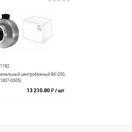
В корзину
В корз
ию
В избранное
К сравнению
41182
канальный центробежный ВК-250,
Q1807-0505)
13 210.80 ₽
/ шт
В корзину