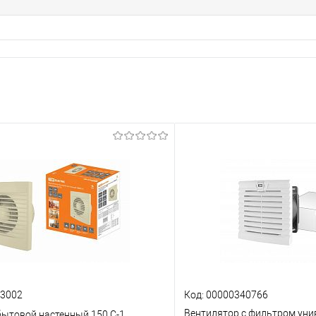
63002
Код: 00000340766
Вентилятор с фильтром ун
ытовой настенный 150 С-1,