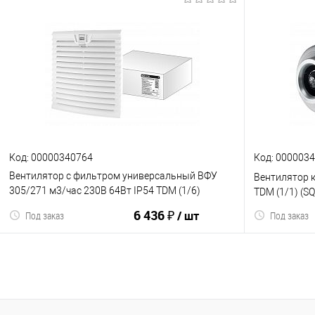
В корзину
К сравнению
В избранное
К сравнен
Код: 00000340764
Код: 000003
Вентилятор с фильтром универсальный ВФУ
Вентилятор 
305/271 м3/час 230В 64Вт IP54 TDM (1/6)
TDM (1/1) (S
(SQ0832-0113)
6 436 ₽
/ шт
Под заказ
Под заказ
В корзину