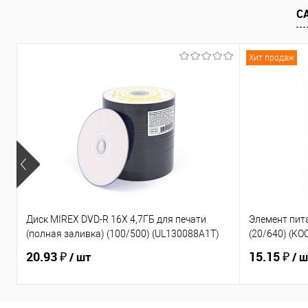
С
К сравнению
В избранное
К сравнен
Хит продаж
Диск MIREX DVD-R 16Х 4,7ГБ для печати
Элемент пит
(полная заливка) (100/500) (UL130088A1T)
(20/640) (K
20.93 ₽
15.15 ₽
/ шт
/ 