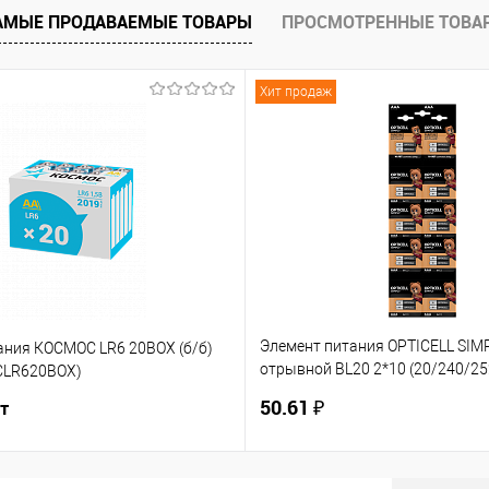
АМЫЕ ПРОДАВАЕМЫЕ ТОВАРЫ
ПРОСМОТРЕННЫЕ ТОВА
ию
В избранное
Хит продаж
Элемент питания OPTICELL SIM
ания КОСМОС LR6 20BOX (б/б)
отрывной BL20 2*10 (20/240/25
OCLR620BOX)
(6050002)
50.61 ₽
шт