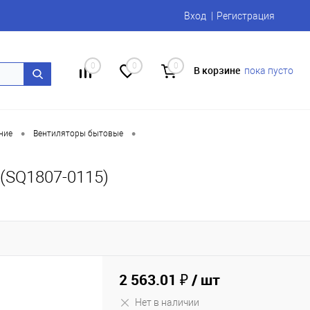
Вход
Регистрация
0
0
0
В корзине
пока пусто
•
•
ние
Вентиляторы бытовые
(SQ1807-0115)
2 563.01 ₽
/ шт
Нет в наличии