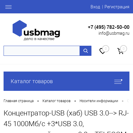
Вход
Регистрация
+7 (495) 782-50-00
info@usbmag.ru
0
0
Каталог товаров
•
•
•
Главная страница
Каталог товаров
Носители информации
Car
Концентратор-USB (хаб) USB 3.0--> RJ-
45 1000Мб/с +3*USB 3.0,