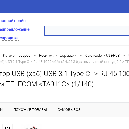
новной прайс
ецпредложение
спродажа
•
•
•
Каталог товаров
Носители информации
Card reader / USB-HUB
аб) USB 3.1 Type-C--> RJ-45 1000Мб/с +3*USB 3.0, алюминиевый корпус, 0.2м 
ор-USB (хаб) USB 3.1 Type-C--> RJ-45 
.2м TELECOM <TA311C> (1/140)
КИ
ПОХОЖИЕ ТОВАРЫ
САМОВЫВОЗ