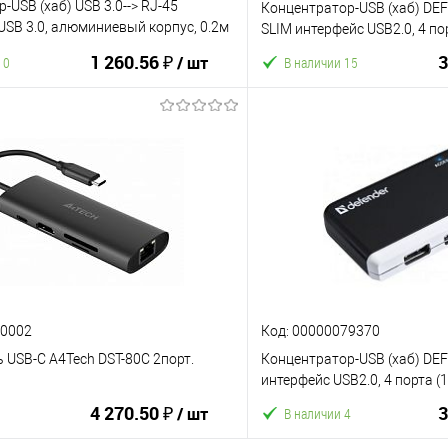
-USB (хаб) USB 3.0--> RJ-45
Концентратор-USB (хаб) D
SB 3.0, алюминиевый корпус, 0.2м
SLIM интерфейс USB2.0, 4 по
A>(1/150)
1 260.56 ₽
3
/ шт
10
В наличии 15
В корзину
В корз
ию
В избранное
К сравнению
80002
Код: 00000079370
 USB-C A4Tech DST-80C 2порт.
Концентратор-USB (хаб) DE
интерфейс USB2.0, 4 порта (
4 270.50 ₽
3
/ шт
В наличии 4