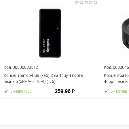
В корзину
К сравнению
В избранное
К сравнен
Код: 00000083512
Код: 000004
Концентратор-USB (хаб) Smartbuy 4 порта,
Концентратор
чёрный (SBHA-6110-K) (1/5)
4порт, черны
259.96 ₽
В наличии 35
В наличии 
В корзину