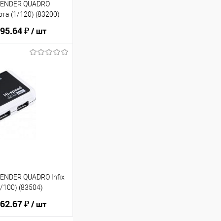
EFENDER QUADRO
рта (1/120) (83200)
95.64 ₽
/ шт
ину
В избранное
FENDER QUADRO Infix
1/100) (83504)
62.67 ₽
/ шт