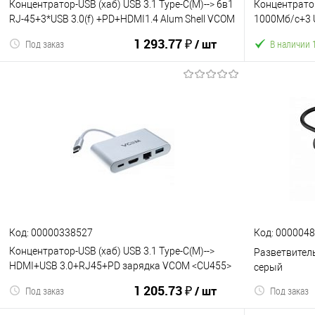
Концентратор-USB (хаб) USB 3.1 Type-C(M)--> 6в1
Концентратор
RJ-45+3*USB 3.0(f) +PD+HDMI1.4 Alum Shell VCOM
1000Мб/с+3 U
<CU459>
VCOM <DH312
1 293.77 ₽
/ шт
Под заказ
В наличии 
В корзину
К сравнению
В избранное
К сравнен
Код: 00000338527
Код: 000004
Концентратор-USB (хаб) USB 3.1 Type-C(M)-->
Разветвитель
HDMI+USB 3.0+RJ45+PD зарядка VCOM <CU455>
серый
(1/72)
1 205.73 ₽
/ шт
Под заказ
Под заказ