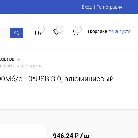
Вход
Регистрация
0
0
0
В корзине
пока пусто
•
USB-HUB
TELECOM <TA311C> (1/140)
1000Мб/с +3*USB 3.0, алюминиевый
946.24 ₽
/ шт