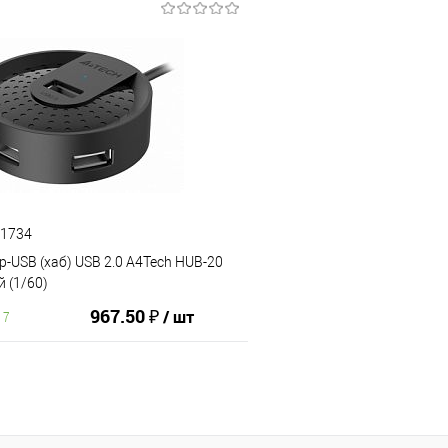
В корзину
В корз
ию
В избранное
К сравнению
51734
-USB (хаб) USB 2.0 A4Tech HUB-20
й (1/60)
967.50 ₽
/ шт
17
В корзину