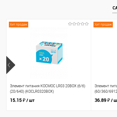
С
К сравнению
В избранное
К сравнен
Хит продаж
Хит продаж
Элемент питания КОСМОС LR03 20BOX (б/б)
Элемент пит
(20/640) (KOCLR0320BOX)
(60/360/6912
15.15 ₽
36.89 ₽
/ шт
/ 