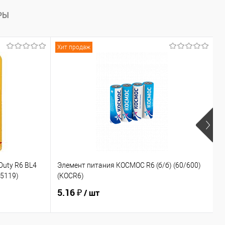
РЫ
Хит продаж
Duty R6 BL4
Элемент питания КОСМОС R6 (б/б) (60/600)
Д
05119)
(KOCR6)
(
5.16 ₽
2
/ шт