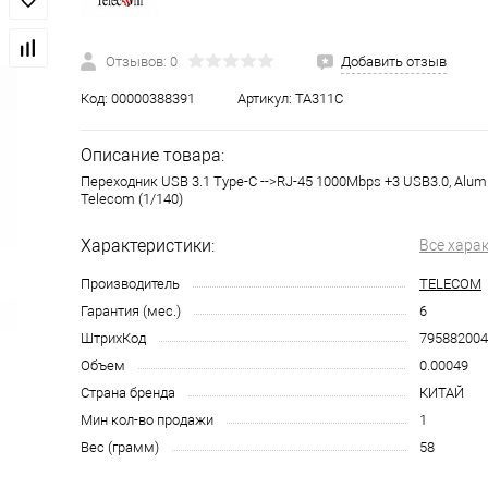
Отзывов: 0
Добавить отзыв
Код:
00000388391
Артикул:
TA311C
Описание товара:
Переходник USB 3.1 Type-C -->RJ-45 1000Mbps +3 USB3.0, Alumi
Telecom
(1/140)
Характеристики:
Все хара
Производитель
TELECOM
Гарантия (мес.)
6
ШтрихКод
795882004
Объем
0.00049
Страна бренда
КИТАЙ
Мин кол-во продажи
1
Вес (грамм)
58