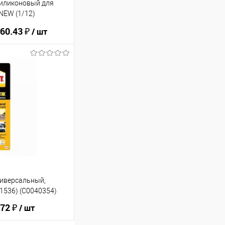
силиконовый для
 NEW (1/12)
60.43 ₽
/ шт
ину
В избранное
ниверсальный,
/1536) (C0040354)
72 ₽
/ шт