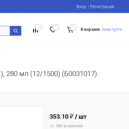
Вход
Регистрация
0
0
0
В корзине
пока пусто
), 280 мл (12/1500) (Б0031017)
353.10 ₽
/ шт
Нет в наличии