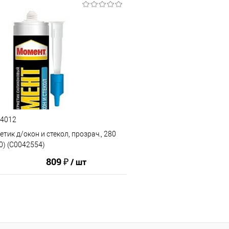
В корзину
В корз
ию
В избранное
К сравнению
94012
тик д/окон и стекол, прозрач., 280
0) (C0042554)
809 ₽
/ шт
В корзину