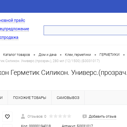
новной прайс
ецпредложение
спродажа
•
•
•
•
Каталог товаров
Дом и дача
Клеи, герметики
ГЕРМЕТИКИ
ик Силикон. Универс.(прозрач.), 280 мл (12/1500) (Б0031017)
он Герметик Силикон. Универс.(прозрач.
КИ
ПОХОЖИЕ ТОВАРЫ
САМОВЫВОЗ
Отзывов: 0
Добавить отзыв
Код:
00000194018
Артикул:
Б0031017