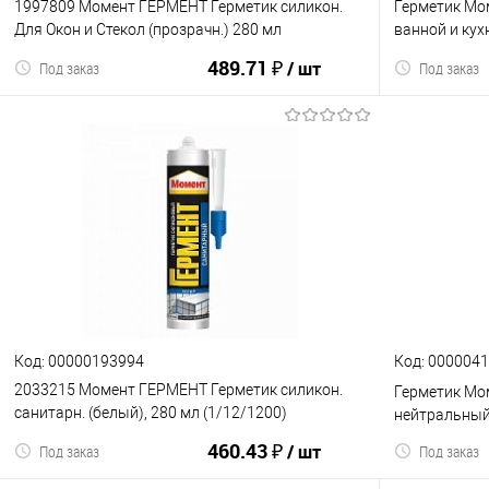
1997809 Момент ГЕРМЕНТ Герметик силикон.
Герметик Мо
Для Окон и Стекол (прозрачн.) 280 мл
ванной и кух
(1/12/1200) (Б0022957)
(Б0018852)
489.71 ₽
/ шт
Под заказ
Под заказ
В корзину
К сравнению
В избранное
К сравнен
Код: 00000193994
Код: 000004
2033215 Момент ГЕРМЕНТ Герметик силикон.
Герметик Мо
санитарн. (белый), 280 мл (1/12/1200)
нейтральный
(Б0022958)
460.43 ₽
/ шт
Под заказ
Под заказ