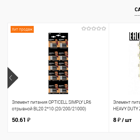
С
К сравнению
В избранное
К сравнен
Хит продаж
Элемент питания OPTICELL SIMPLY LR6
Элемент пит
отрывной BL20 2*10 (20/200/21000)
HEAVY DUTY Z
(6050001)
(Б0012907)
50.61 ₽
8 ₽
/ шт