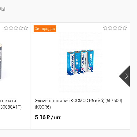
РЫ
Хит продаж
Х
я печати
Элемент питания КОСМОС R6 (б/б) (60/600)
Э
L130088A1T)
(KOCR6)
(
5.16 ₽
1
/ шт