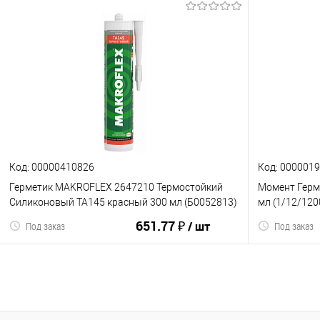
В корзину
К сравнению
В избранное
К сравнен
Код: 00000410826
Код: 000001
Герметик MAKROFLEX 2647210 Термостойкий
Момент Герме
Силиконовый ТА145 красный 300 мл (Б0052813)
мл (1/12/120
651.77 ₽
/ шт
Под заказ
Под заказ
В корзину