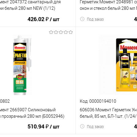
мент 2047372 санитарный для
Герметик Момент 2048981 
ни белый 280 мл NEW (1/12)
окон и стекол белый 280 мл
(Б0018853)
426.02 ₽
4
/ шт
Под заказ
В корзину
В корз
ию
В избранное
К сравнению
10802
Код: 00000194010
мент 2665907 Силиконовый
606036 Момент Герметик У
 прозрачный 280 мл (Б0052946)
белый, 85 мл, БЛ-1шт. (1/24
510.94 ₽
4
/ шт
Под заказ