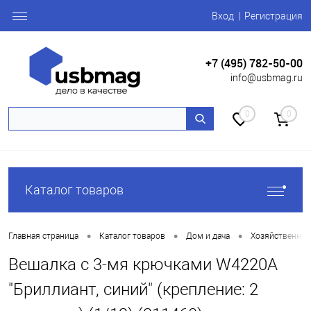
Вход
Регистрация
+7 (495) 782-50-00
info@usbmag.ru
0
0
Каталог товаров
•
•
•
Главная страница
Каталог товаров
Дом и дача
Хозяйственные
Вешалка с 3-мя крючками W4220А
"Бриллиант, синий" (крепление: 2