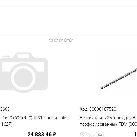
03660
Код: 00000187523
1 (1600х600х450) IP31 Профи TDM
Вертикальный уголок для 
5-1627)
перфорированный TDM (SQ0
24 883.46 ₽
1
Под заказ