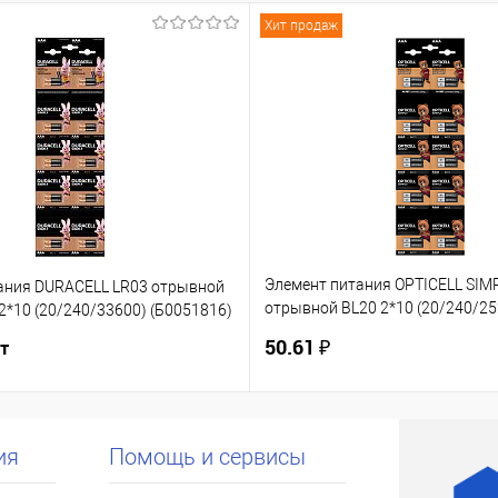
Хит продаж
Элемент питания OPTICELL SIM
ания DURACELL LR03 отрывной
отрывной BL20 2*10 (20/240/25
2*10 (20/240/33600) (Б0051816)
(6050002)
50.61 ₽
шт
ия
Помощь и сервисы