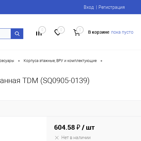
Вход
Регистрация
0
0
0
В корзине
пока пусто
•
•
сесуары
Корпуса этажные, ВРУ и комплектующие
анная TDM (SQ0905-0139)
604.58 ₽
/ шт
Нет в наличии