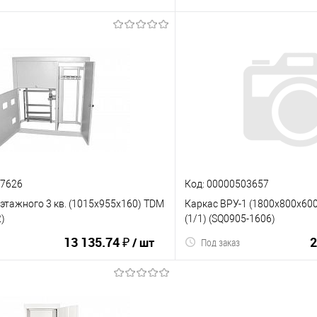
В корзину
В корз
ию
В избранное
К сравнению
87626
Код: 00000503657
этажного 3 кв. (1015х955х160) TDM
Каркас ВРУ-1 (1800х800х60
)
(1/1) (SQ0905-1606)
13 135.74 ₽
2
/ шт
Под заказ
В корз
В корзину