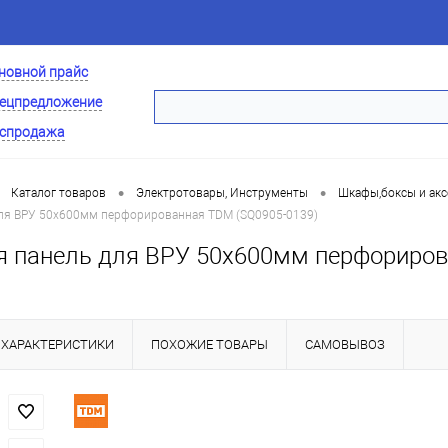
новной прайс
ецпредложение
спродажа
•
•
Каталог товаров
Электротовары, Инструменты
Шкафы,боксы и акс
ля ВРУ 50х600мм перфорированная TDM (SQ0905-0139)
 панель для ВРУ 50х600мм перфориров
ХАРАКТЕРИСТИКИ
ПОХОЖИЕ ТОВАРЫ
САМОВЫВОЗ