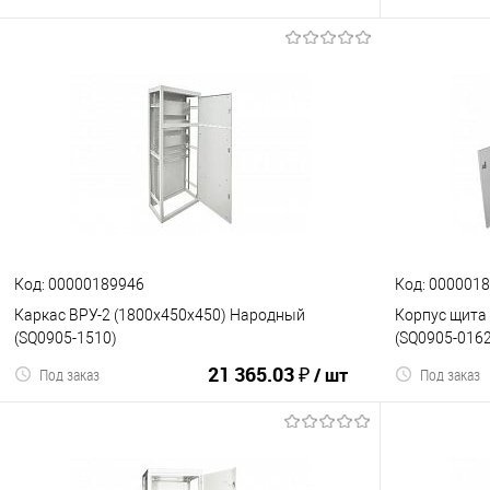
В корзину
К сравнению
В избранное
К сравнен
Код: 00000189946
Код: 000001
Каркас ВРУ-2 (1800х450х450) Народный
Корпус щита 
(SQ0905-1510)
(SQ0905-0162
21 365.03 ₽
/ шт
Под заказ
Под заказ
В корзину