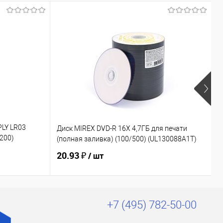
Х
PLY LR03
Диск MIREX DVD-R 16Х 4,7ГБ для печати
Э
200)
(полная заливка) (100/500) (UL130088A1T)
6
20.93 ₽
2
/ шт
+7 (495) 782-50-00