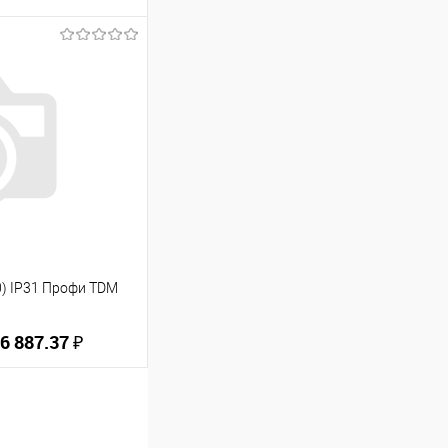
ину
В избранное
0) IP31 Профи TDM
6 887.37 ₽
ину