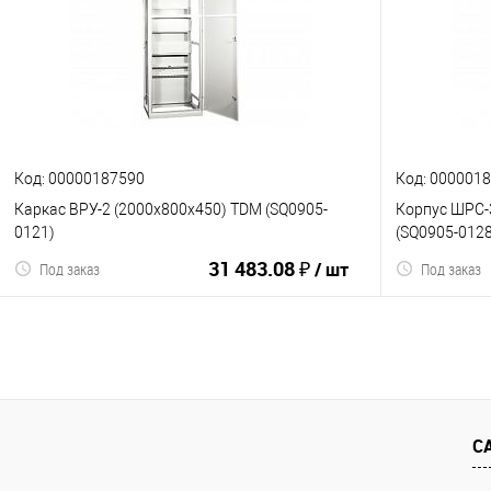
К сравнению
В избранное
К сравнен
Код: 00000187590
Код: 000001
Каркас ВРУ-2 (2000х800х450) TDM (SQ0905-
Корпус ШРС-
0121)
(SQ0905-0128
31 483.08 ₽
/ шт
Под заказ
Под заказ
В корзину
С
К сравнению
В избранное
К сравнен