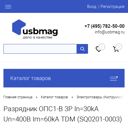
Вход
Регистрация
+7 (495) 782-50-00
info@usbmag.ru
0
0
Каталог товаров
•
•
Главная страница
Каталог товаров
Электротовары, Инструменты
Разрядник ОПС1-B 3Р In=30kA
Un=400B Im=60kA TDM (SQ0201-0003)