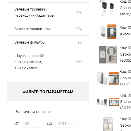
Код: 
Звоно
Сетевые тройники/
149
мелод
переходники/адаптеры
Код: 
Сетевые удлинители
804
Кнопк
Сетевые фильтры
95
Код: 
Звоно
Шнуры с вилкой/
(Б005
выключателем,
150
выключатели
Код: 
Звоно
0002)
ФИЛЬТР ПО ПАРАМЕТРАМ
Код: 
Звоно
(SQ19
Розничная цена
Код: 
От
До
Звоно