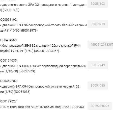
Б0051802
а дверного звонка ЭРА D2 проводного, черная, 1 мелодия
0) (Б0051802)
00000091192
Б0018973
к дверной ЭРА C96 беспроводной от сети белый с черным
одий (1/10/60) (Б0018973)
00000494963
469061201336
к беспроводной ЗБ-8 32 мелодии 120м с кнопкой IP44
голубой IN HOME (1/60) (4690612013367)
00000164035
Б0017749
к дверной ЭРА BIONIC Silver беспроводной серебристый 6
ий (1/10/60) (Б0017749)
00000469200
Б0054085
к дверной ЭРА C94 беспроводной, от сети, черный, 52
ии (1/50) (Б0054085)
00000189227
SQ1903-0005
к TDM громкого боя МЗМ-1С-055мм 65дБ 220В (SQ1903-