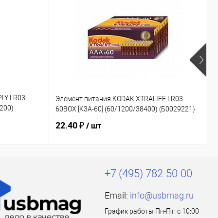
PLY LR03
Элемент питания KODAK XTRALIFE LR03
Э
200)
60BOX [K3A-60] (60/1200/38400) (Б0029221)
(
22.40 ₽
1
/ шт
+7 (495) 782-50-00
Email:
info@usbmag.ru
График работы Пн-Пт: с 10:00