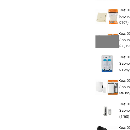
Код: 
Кнопк
0107)
Код: 
Звоно
(SQ19
Код: 
Звоно
с гол
Код: 
Звоно
мн.код
Код: 
Звоно
(1/60)
Код: 