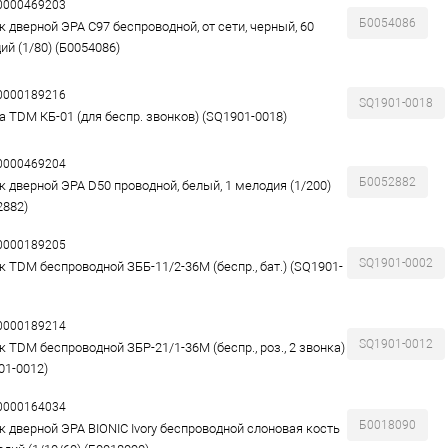
00000469203
Б0054086
к дверной ЭРА С97 беспроводной, от сети, черный, 60
ий (1/80) (Б0054086)
00000189216
SQ1901-0018
а TDM КБ-01 (для беспр. звонков) (SQ1901-0018)
00000469204
Б0052882
к дверной ЭРА D50 проводной, белый, 1 мелодия (1/200)
2882)
00000189205
SQ1901-0002
к TDM беспроводной ЗББ-11/2-36М (беспр., бат.) (SQ1901-
00000189214
SQ1901-0012
к TDM беспроводной ЗБР-21/1-36М (беспр., роз., 2 звонка)
01-0012)
00000164034
Б0018090
к дверной ЭРА BIONIC Ivory беспроводной слоновая кость