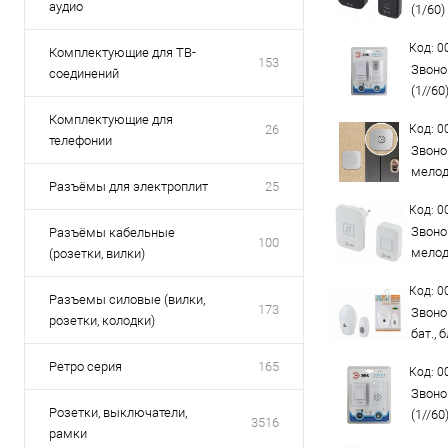
аудио
(1/60)
Код: 
Комплектующие для ТВ-
153
Звоно
соединений
(1//60
Комплектующие для
26
Код: 
телефонии
Звоно
мелоди
Разъёмы для электроплит
25
Код: 
Звоно
Разъёмы кабельные
100
мелод
(розетки, вилки)
Код: 
Разъемы силовые (вилки,
173
Звоно
розетки, колодки)
бат., 
Ретро серия
165
Код: 
Звоно
Розетки, выключатели,
(1//60
3516
рамки