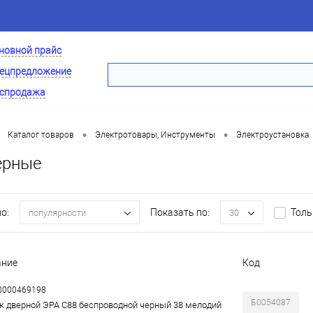
новной прайс
ецпредложение
спродажа
•
•
Каталог товаров
Электротовары, Инструменты
Электроустановка
ерные
о:
Показать по:
Толь
популярности
30
ание
Код
00000469198
Б0054087
к дверной ЭРА C88 беспроводной черный 38 мелодий