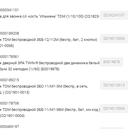
00000341101
SQ1823-0107
а для звонка сл. кость "Ильмень" TDM (1/10/100) (SQ1823-
00000189208
SQ1901-0006
к TDM беспроводной ЗББ-12/1-2М (беспр., бат., 2 кнопки)
01-0006)
00000178561
Б0019878
к дверной ЭРА TWIN-R беспроводной два динамика белый
убым 32 мелодии (1//60) (Б0019878)
00000189215
SQ1901-0013
к TDM беспроводной ЗБС-11/М1-ЭМ (беспр., в сеть,
..) (SQ1901-0013)
00000178706
SQ1901-0004
к TDM беспроводной ЗББ-11/М1-36М (беспр., бат., мн.код.)
 (SQ1901-0004)
00000469197