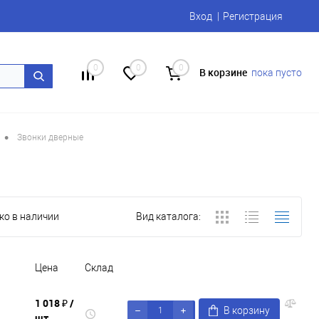
Вход
Регистрация
0
0
0
В корзине
пока пусто
•
Звонки дверные
ко в наличии
Вид каталога:
Цена
Склад
1 018 ₽
/
В корзину
шт