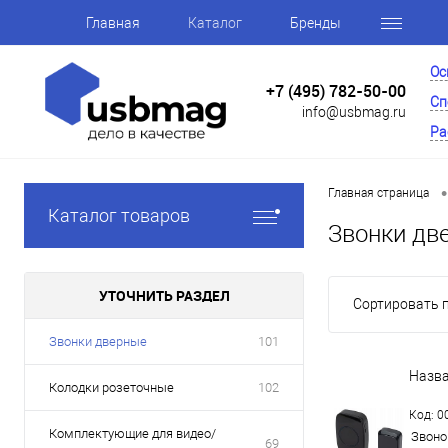
Главная
Каталог
Бренды
Ос
+7 (495) 782-50-00
Сп
info@usbmag.ru
Ра
•
Главная страница
Каталог товаров
Звонки дв
УТОЧНИТЬ РАЗДЕЛ
Сортировать п
Звонки дверные
101
Назв
Колодки розеточные
102
Код: 
Комплектующие для видео/
Звоно
69