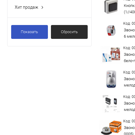
Кнопк
Хит продаж
(1//40
Да
Код: 
Звоно
Показать
Сбросить
6 мел
Код: 
Звоно
бело-
Код: 
Звоно
мелод
Код: 
Звоно
мелод
Код: 
Звоно
0005)