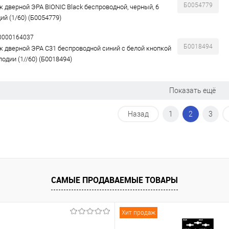
Б0054779
к дверной ЭРА BIONIC Black беспроводной, черный, 6
ий (1/60) (Б0054779)
00000164037
Б0018494
к дверной ЭРА C31 беспроводной синий с белой кнопкой
одии (1//60) (Б0018494)
Показать ещё
Назад
1
2
3
САМЫЕ ПРОДАВАЕМЫЕ ТОВАРЫ
Хит продаж