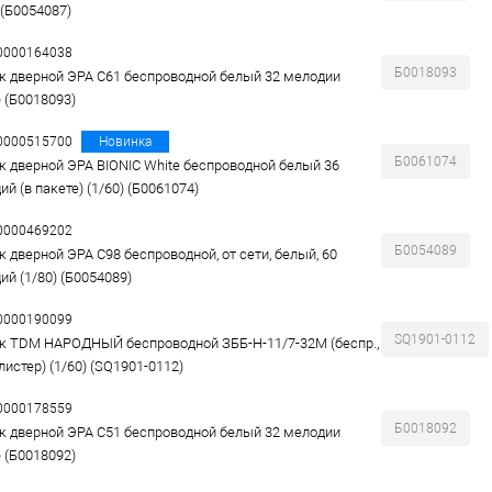
 (Б0054087)
00000164038
Б0018093
к дверной ЭРА C61 беспроводной белый 32 мелодии
) (Б0018093)
00000515700
Новинка
Б0061074
к дверной ЭРА BIONIC White беспроводной белый 36
й (в пакете) (1/60) (Б0061074)
00000469202
Б0054089
к дверной ЭРА C98 беспроводной, от сети, белый, 60
ий (1/80) (Б0054089)
00000190099
SQ1901-0112
к TDM НАРОДНЫЙ беспроводной ЗББ-Н-11/7-32М (беспр.,
блистер) (1/60) (SQ1901-0112)
00000178559
Б0018092
к дверной ЭРА C51 беспроводной белый 32 мелодии
) (Б0018092)