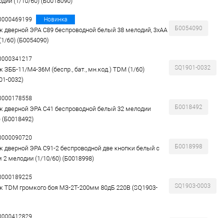
одий (1/10/60) (Б0018090)
00000469199
Новинка
Б0054090
к дверной ЭРА C89 беспроводной белый 38 мелодий, 3хАА
(1/60) (Б0054090)
00000341217
SQ1901-0032
 ЗББ-11/М4-36М (беспр., бат., мн.код.) TDM (1/60)
01-0032)
00000178558
Б0018492
к дверной ЭРА C41 беспроводной белый 32 мелодии
) (Б0018492)
00000090720
Б0018998
к дверной ЭРА C91-2 беспроводной две кнопки белый с
 2 мелодии (1/10/60) (Б0018998)
00000189225
SQ1903-0003
к TDM громкого боя МЗ-2Т-200мм 80дБ 220В (SQ1903-
00000412829