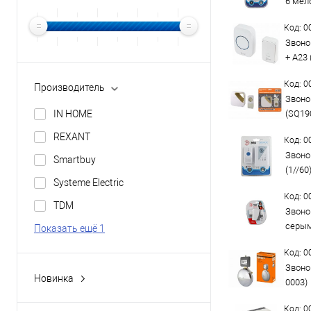
6 мел
Код: 
Звоно
+ А23 
Код: 
Производитель
Звонок
IN HOME
(SQ19
REXANT
Код: 
Звоно
Smartbuy
(1//60
Systeme Electric
Код: 
TDM
Звоно
серым
Показать ещё 1
Код: 
Звоно
Новинка
0003)
Да
Код: 