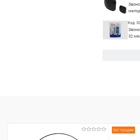
Звоно
мелод
Код: 
Звоно
32 мел
Хит продаж