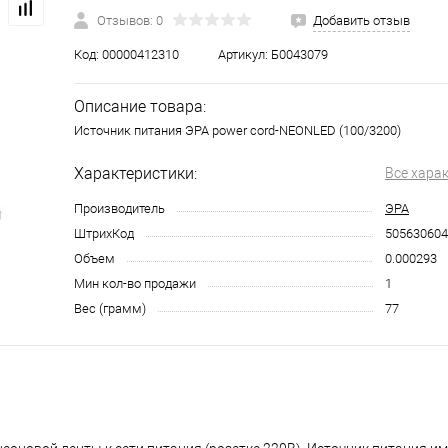
Отзывов: 0
Добавить отзыв
Код:
00000412310
Артикул:
Б0043079
Описание товара:
Источник питания ЭРА power cord-NEONLED (100/3200)
Характеристики:
Все хара
Производитель
ЭРА
ШтрихКод
505630604
Объем
0.000293
Мин кол-во продажи
1
Вес (грамм)
77