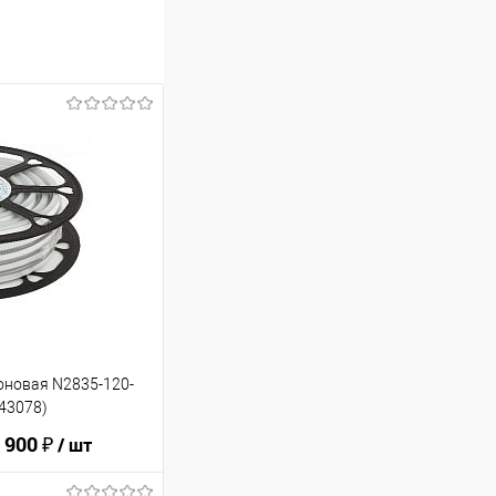
оновая N2835-120-
043078)
 900 ₽
/ шт