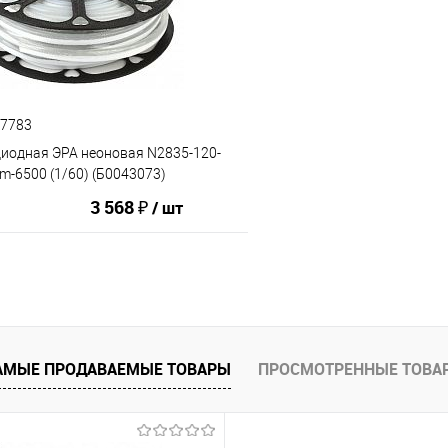
ию
В избранное
К сравнению
57783
диодная ЭРА неоновая N2835-120-
m-6500 (1/60) (Б0043073)
3 568 ₽
/ шт
В корзину
АМЫЕ ПРОДАВАЕМЫЕ ТОВАРЫ
ПРОСМОТРЕННЫЕ ТОВА
ию
В избранное