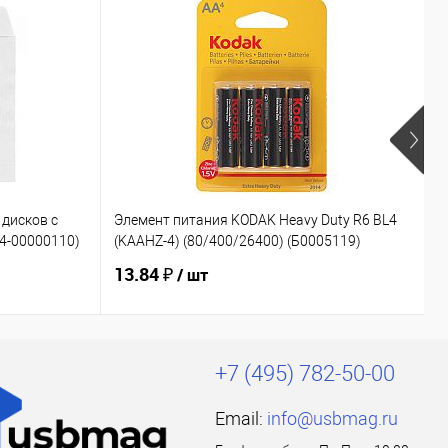
дисков с
Элемент питания KODAK Heavy Duty R6 BL4
Э
04-00000110)
(KAAHZ-4) (80/400/26400) (Б0005119)
(
13.84 ₽
1
/ шт
+7 (495) 782-50-00
Email:
info@usbmag.ru