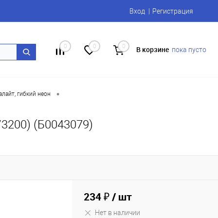
Вход
Регистрация
0
0
0
В корзине
пока пусто
•
лайт, гибкий неон
3200) (Б0043079)
234 ₽
/ шт
Нет в наличии