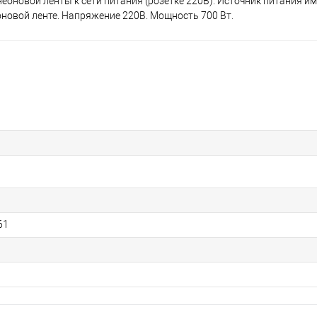
оновой ленты к сети питания (розетке 220В). Источник питания им
новой ленте. Напряжение 220В. Мощность 700 Вт.
61