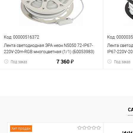
К сравнению
В избранное
К сравнен
Код: 00000516372
Код: 000003
Лента светодиодная ЭРА неон N5050 72-IP67-
Лента свето
220V-20m-RGB многоцветная (1/1) (Б0053983)
IP67-220V-20
7 360 ₽
Под заказ
Под заказ
В корзину
С
К сравнению
В избранное
К сравнен
Хит продаж