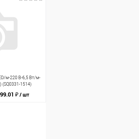
ину
В избранное
D/м-220 В-6,5 Вт/м-
) (SQ0331-1514)
99.01 ₽
/ шт
ину