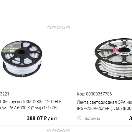
63221
Код: 00000357786
 TDM круглый SMD2835-120 LED/
Лента светодиодная ЭРА не
т/м-IP67-6000 K (25м) (1/1/25)
IP67-220V-20m-P (1/60) (Б0
)
388.07 ₽
3
/ шт
Под заказ