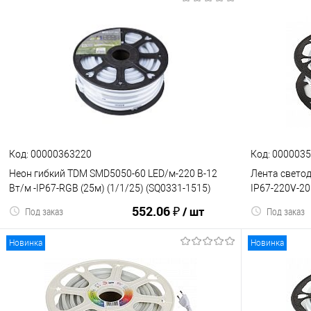
В корзину
К сравнению
В избранное
К сравнен
Код: 00000363220
Код: 000003
Неон гибкий TDM SMD5050-60 LED/м-220 В-12
Лента свето
Вт/м -IP67-RGB (25м) (1/1/25) (SQ0331-1515)
IP67-220V-20
552.06 ₽
/ шт
Под заказ
Под заказ
Новинка
Новинка
В корзину