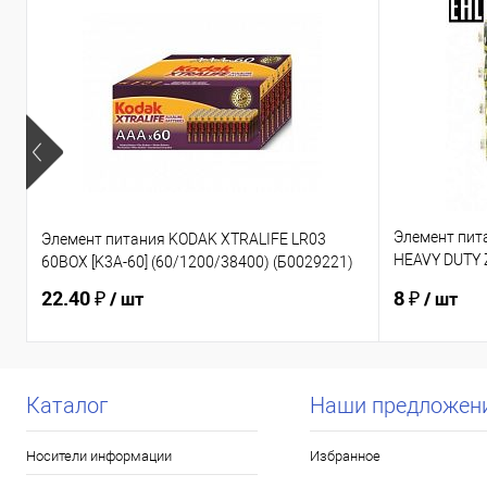
Элемент пит
Элемент питания KODAK XTRALIFE LR03
HEAVY DUTY Z
60BOX [K3A-60] (60/1200/38400) (Б0029221)
(Б0012907)
22.40 ₽
8 ₽
/ шт
/ шт
Каталог
Наши предложен
Носители информации
Избранное