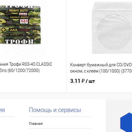
ания Трофи R03-4S CLASSIC
Конверт бумажный для CD/DVD 
inc (60/1200/72000)
окном, с клеем (100/1000) (377
3.11 ₽
/ шт
ия
Помощь и сервисы
Главная