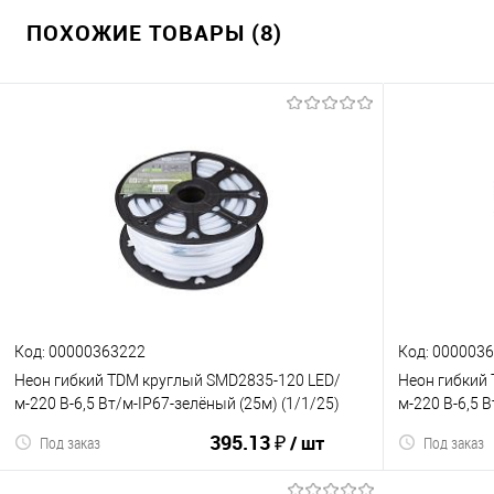
ПОХОЖИЕ ТОВАРЫ (8)
Код: 00000363222
Код: 000003
Неон гибкий TDM круглый SMD2835-120 LED/
Неон гибкий
м-220 В-6,5 Вт/м-IP67-зелёный (25м) (1/1/25)
м-220 В-6,5 В
(SQ0331-1523)
(SQ0331-1518
395.13 ₽
/ шт
Под заказ
Под заказ