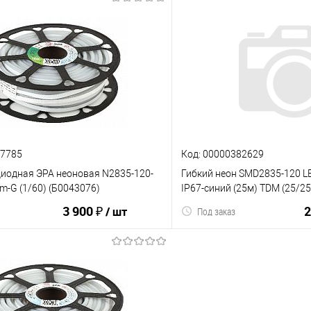
В корзину
В корз
ию
В избранное
К сравнению
57785
Код: 00000382629
диодная ЭРА неоновая N2835-120-
Гибкий неон SMD2835-120 LE
m-G (1/60) (Б0043076)
IP67-синий (25м) TDM (25/25
3 900 ₽
2
/ шт
Под заказ
В корзину
В корз