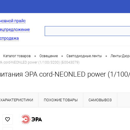
новной прайс
ецпредложение
спродажа
•
•
•
Каталог товаров
Освещение
Светодиодные ленты
Ленты-Дюра
А cord-NEONLED power (1/100/3200) (Б0043079)
питания ЭРА cord-NEONLED power (1/100/
ХАРАКТЕРИСТИКИ
ПОХОЖИЕ ТОВАРЫ
САМОВЫВОЗ