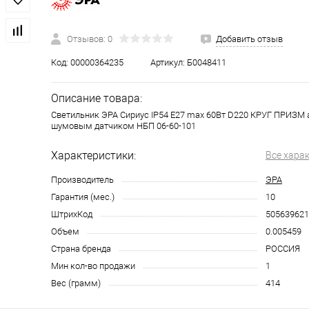
Отзывов: 0
Добавить отзыв
Код:
00000364235
Артикул:
Б0048411
Описание товара:
Cветильник ЭРА Сириус IP54 E27 max 60Вт D220 КРУГ ПРИЗМ а
шумовым датчиком НБП 06-60-101
Характеристики:
Все хара
Производитель
ЭРА
Гарантия (мес.)
10
ШтрихКод
505639621
Объем
0.005459
Страна бренда
РОССИЯ
Мин кол-во продажи
1
Вес (грамм)
414