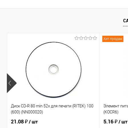
В корзину
С
К сравнению
В избранное
К сравнен
Хит продаж
Диск CD-R 80 min 52x для печати (RITEK) 100
Элемент пита
(600) (NN000020)
(KOCR6)
21.08 ₽
5.16 ₽
/ шт
/ шт