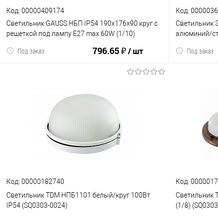
Код: 00000409174
Код: 000003
Светильник GAUSS НБП IP54 190х176х90 круг с
Светильник 
решеткой под лампу Е27 max 60W (1/10)
алюминий/ст
(926602116)
овал белый (
796.65 ₽
/ шт
Под заказ
Под заказ
В корзину
К сравнению
В избранное
К сравнен
Код: 00000182740
Код: 000001
Светильник TDM НПБ1101 белый/круг 100Вт
Светильник T
IP54 (SQ0303-0024)
(1/8) (SQ030