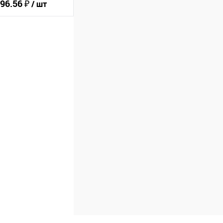
96.56 ₽
/ шт
ину
В избранное