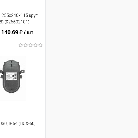
 255х240х115 круг
8) (926602101)
 140.69 ₽
/ шт
ину
В избранное
30, IP54 (ПСХ-60,