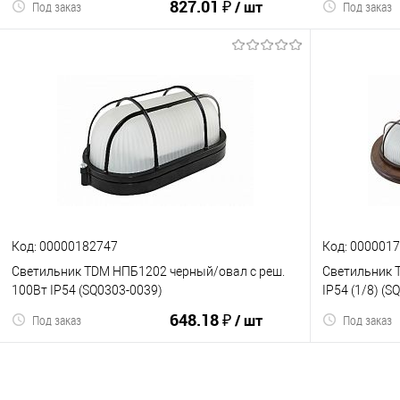
827.01 ₽
/ шт
Под заказ
Под заказ
В корзину
К сравнению
В избранное
К сравнен
Код: 00000182747
Код: 000001
Светильник TDM НПБ1202 черный/овал с реш.
Светильник T
100Вт IP54 (SQ0303-0039)
IP54 (1/8) (S
648.18 ₽
/ шт
Под заказ
Под заказ