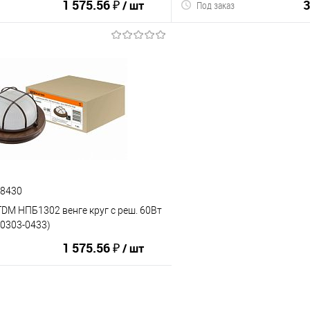
1 575.56 ₽
3
/ шт
Под заказ
В корзину
В корз
ию
В избранное
К сравнению
78430
DM НПБ1302 венге круг с реш. 60Вт
Q0303-0433)
1 575.56 ₽
/ шт