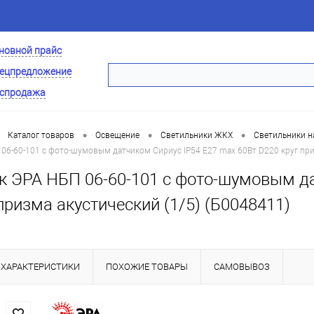
новной прайс
ецпредложение
спродажа
•
•
•
Каталог товаров
Освещение
Светильники ЖКХ
Светильники н
06-60-101 с фото-шумовым датчиком Сириус IP54 E27 max 60Вт D220 круг при
к ЭРА НБП 06-60-101 с фото-шумовым да
призма акустический (1/5) (Б0048411)
ХАРАКТЕРИСТИКИ
ПОХОЖИЕ ТОВАРЫ
САМОВЫВОЗ