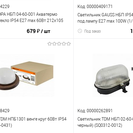
64229
Код: 00000409171
ЭРА НБП 04-60-001 Акватермо
Светильник GAUSS НБП IP54
екло IP54 E27 max 60Вт 212х105
под лампу Е27 max 100W (1/
1/12) (Б0048423)
679 ₽
1
/ шт
Под заказ
В корзину
В корз
ию
В избранное
К сравнению
78429
Код: 00000262891
DM НПБ1301 венге круг 60Вт IP54
Светильник TDM НБП 02-60-0
3-0431)
черный) (SQ0312-0012)