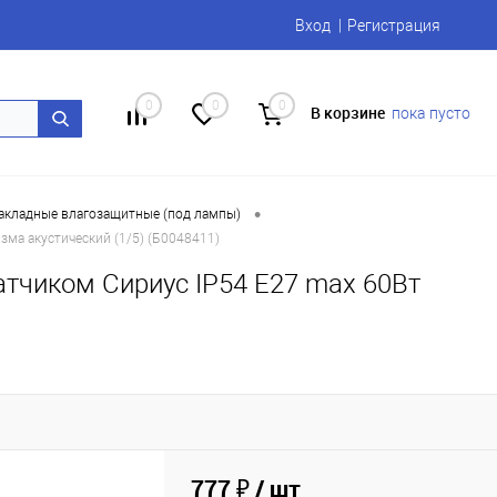
Вход
Регистрация
0
0
0
В корзине
пока пусто
•
акладные влагозащитные (под лампы)
зма акустический (1/5) (Б0048411)
тчиком Сириус IP54 E27 max 60Вт
777 ₽
/ шт