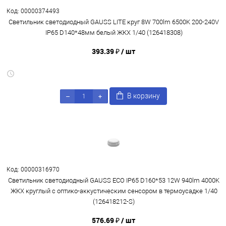
Код: 00000374493
Светильник светодиодный GAUSS LITE круг 8W 700lm 6500K 200-240V
IP65 D140*48мм белый ЖКХ 1/40 (126418308)
393.39 ₽
/ шт
В корзину
Код: 00000316970
Светильник светодиодный GAUSS ECO IP65 D160*53 12W 940lm 4000K
ЖКХ круглый c оптико-аккустическим сенсором в термоусадке 1/40
(126418212-S)
576.69 ₽
/ шт