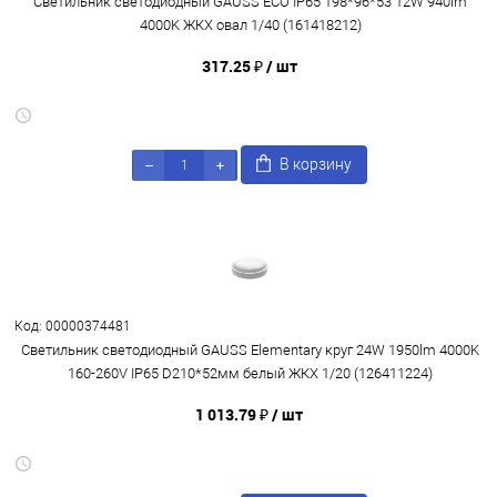
Светильник светодиодный GAUSS ECO IP65 198*96*53 12W 940lm
4000K ЖКХ овал 1/40 (161418212)
317.25 ₽
/ шт
В корзину
Код: 00000374481
Светильник светодиодный GAUSS Elementary круг 24W 1950lm 4000K
160-260V IP65 D210*52мм белый ЖКХ 1/20 (126411224)
1 013.79 ₽
/ шт