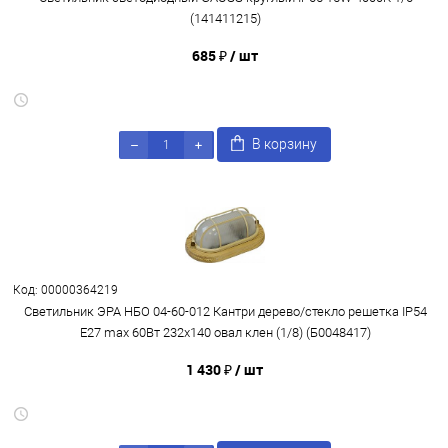
(141411215)
685 ₽
/ шт
В корзину
Код: 00000364219
Светильник ЭРА НБО 04-60-012 Кантри дерево/стекло решетка IP54
E27 max 60Вт 232х140 овал клен (1/8) (Б0048417)
1 430 ₽
/ шт