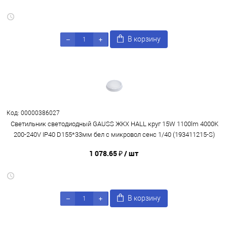
В корзину
Код: 00000386027
Светильник светодиодный GAUSS ЖКХ HALL круг 15W 1100lm 4000K
200-240V IP40 D155*33мм бел с микровол сенс 1/40 (193411215-S)
1 078.65 ₽
/ шт
В корзину