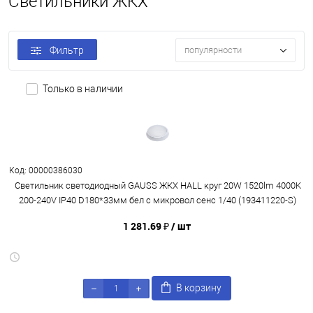
Светильники ЖКХ
Фильтр
популярности
Только в наличии
Код: 00000386030
Светильник светодиодный GAUSS ЖКХ HALL круг 20W 1520lm 4000K
200-240V IP40 D180*33мм бел с микровол сенс 1/40 (193411220-S)
1 281.69 ₽
/ шт
В корзину