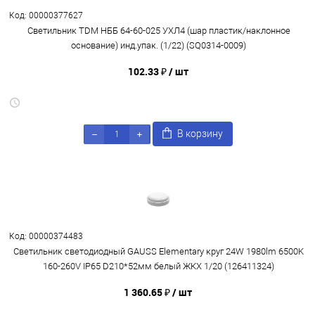
Код: 00000377627
Светильник TDM НББ 64-60-025 УХЛ4 (шар пластик/наклонное
основание) инд.упак. (1/22) (SQ0314-0009)
102.33 ₽
/ шт
В корзину
Код: 00000374483
Светильник светодиодный GAUSS Elementary круг 24W 1980lm 6500K
160-260V IP65 D210*52мм белый ЖКХ 1/20 (126411324)
1 360.65 ₽
/ шт