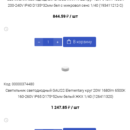
200-240V IP40 D135*32мм бел с микровол сенс 1/40 (193411212-S)
844.59 ₽
/ шт
В корзину
Код: 00000374480
Светильник светодиодный GAUSS Elementary круг 20W 1680lm 6500K
160-260V IP65 D175*52мм белый ЖКХ 1/40 (126411320)
1 247.85 ₽
/ шт