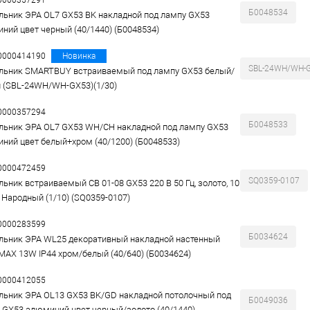
00000357291
Б0048534
льник ЭРА OL7 GX53 BK накладной под лампу GX53
ний цвет черный (40/1440) (Б0048534)
00000414190
Новинка
SBL-24WH/WH-
льник SMARTBUY встраиваемый под лампу GX53 белый/
 (SBL-24WH/WH-GX53)(1/30)
00000357294
Б0048533
льник ЭРА OL7 GX53 WH/CH накладной под лампу GX53
ний цвет белый+хром (40/1200) (Б0048533)
00000472459
SQ0359-0107
льник встраиваемый СВ 01-08 GX53 220 В 50 Гц, золото, 10
, Народный (1/10) (SQ0359-0107)
00000283599
Б0034624
льник ЭРА WL25 декоративный накладной настенный
MAX 13W IP44 хром/белый (40/640) (Б0034624)
00000412055
льник ЭРА OL13 GX53 BK/GD накладной потолочный под
Б0049036
 GX53 алюминий цвет черный/золото (40/1440)