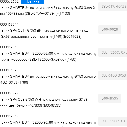
00000572652
Новинка
SBL-04WH-GX53
льник SMARTBUY встраиваемый под лампу GX53 белый
ый 106*38 мм (SBL-04WH-GX53-n) (1/100)
00000468311
Б0049028
льник ЭРА OL17 GX53 BK накладной потолочный под
 GX53, алюминий, цвет черный (1/40) (Б0049028)
00000469343
SBL-TS2005-GX5
льник SMARTBUY TS2005 96x80 мм накладной под лампу
 черный-серебро (SBL-TS2005-GX53-bs) (1/50)
00000414197
SBL-04GD-GX53
льник SMARTBUY встраиваемый под лампу GX53 золото
04GD-GX53)(1/80)
00000357298
Б0048535
льник ЭРА OL8 GX53 WH накладной под лампу GX53
ний цвет белый (40/800) (Б0048535)
00000469342
SBL-TS2005-GX5
льник SMARTBUY TS2005 96x80 мм накладной под лампу