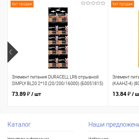
Хит продаж
Хит продаж
Элемент питания DURACELL LR6 отрывной
Элемент пит
SIMPLY BL20 2*10 (20/200/16000) (Б0051815)
(KAAHZ-4) (8
73.89 ₽
13.84 ₽
/ шт
/ 
Каталог
Наши предложен
Носители информации
Избранное