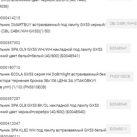
9036)
00000414215
SBL-24BK/WH-G
льник SMARTBUY встраиваемый под лампу GX53 черный/
 (SBL-24BK/WH-GX53)(1/50)
00000357302
Б0048541
льник ЭРА OL9 GX53 WH/WH накладной под лампу GX53
ний цвет белый+белый (40/800) (Б0048541)
00000180710
льник ECOLA GX53 серия H4 DoВтnlight встраиваемый без
FN5310ECB
ктора Черненая бронза 38x106 ЦЕНА ЗА УПАКОВКУ!!
в уп!!!) (1/10) (FN5310ECB)
00000357297
Б0048540
льник ЭРА OL8 GX53 BK/SL накладной под лампу GX53
ний цвет черный+серебро (40/800) (Б0048540)
00000412047
Б0049011
льник ЭРА KL82 WH под лампу встраиваемый GX53 белый
 (Б0049011)