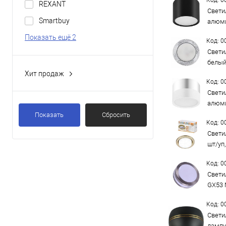
Код: 
REXANT
Свети
Smartbuy
алюми
Показать ещё 2
Код: 
Свети
белый
Хит продаж
Код: 
Да
Свети
алюми
Показать
Сбросить
Код: 
Свети
шт/уп
Код: 
Свети
GX53 
Код: 
Свети
лампу