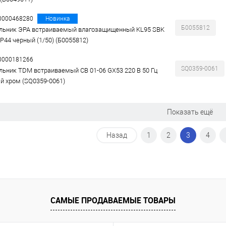
00000468280
Новинка
Б0055812
льник ЭРА встраиваемый влагозащищенный KL95 SBK
IP44 черный (1/50) (Б0055812)
00000181266
SQ0359-0061
льник TDM встраиваемый СВ 01-06 GX53 220 В 50 Гц
й хром (SQ0359-0061)
Показать ещё
Назад
1
2
3
4
САМЫЕ ПРОДАВАЕМЫЕ ТОВАРЫ