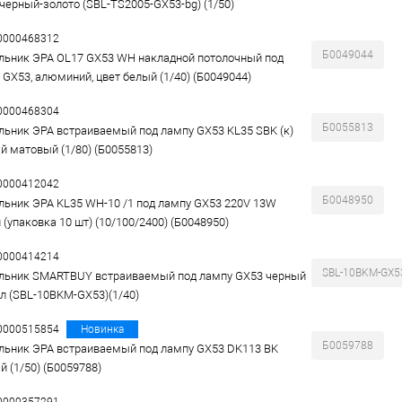
 черный-золото (SBL-TS2005-GX53-bg) (1/50)
00000468312
Б0049044
льник ЭРА OL17 GX53 WH накладной потолочный под
 GX53, алюминий, цвет белый (1/40) (Б0049044)
00000468304
Б0055813
льник ЭРА встраиваемый под лампу GX53 KL35 SBK (к)
й матовый (1/80) (Б0055813)
00000412042
Б0048950
льник ЭРА KL35 WH-10 /1 под лампу GX53 220V 13W
 (упаковка 10 шт) (10/100/2400) (Б0048950)
00000414214
SBL-10BKM-GX5
льник SMARTBUY встраиваемый под лампу GX53 черный
л (SBL-10BKM-GX53)(1/40)
00000515854
Новинка
Б0059788
льник ЭРА встраиваемый под лампу GX53 DK113 BK
й (1/50) (Б0059788)