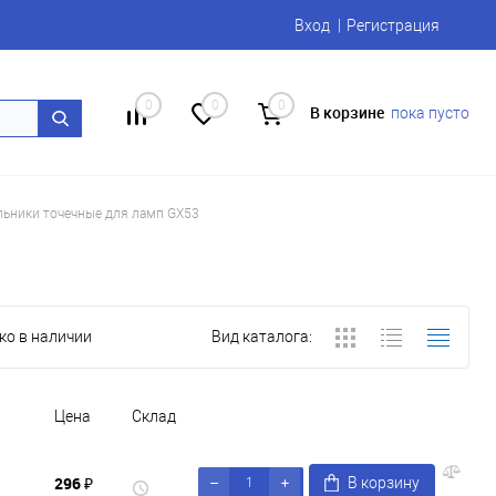
Вход
Регистрация
0
0
0
В корзине
пока пусто
льники точечные для ламп GX53
ко в наличии
Вид каталога:
Цена
Склад
296 ₽
В корзину