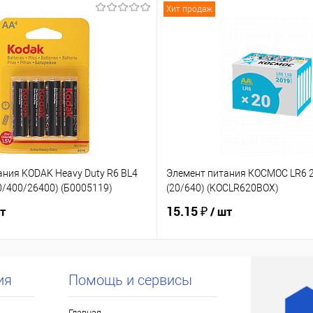
Хит продаж
ания KODAK Heavy Duty R6 BL4
Элемент питания КОСМОС LR6 2
0/400/26400) (Б0005119)
(20/640) (KOCLR620BOX)
15.15 ₽
шт
/ шт
ия
Помощь и сервисы
Главная