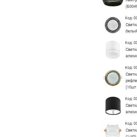
(Б004
Код: 
Свети
белый
Код: 
Свети
алюми
Код: 
Свети
рефле
(10шт 
Код: 
Свети
алюми
Код: 
Свети
(1/40)