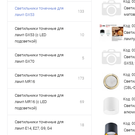
Код: 
Свети
Светильники точечные для
133
матов
ламп GX53
Код: 
Светильники точечные для
Свети
ламп GX53 (с LED
10
лампу
подсветкой)
Код: 
Светильники точечные для
Свети
5
ламп GX70
GX53,
Код: 
Светильники точечные для
173
Свети
ламп MR16
(SBL-
Светильники точечные для
Код: 
ламп MR16 (с LED
69
Свети
подсветкой)
алюми
Светильники точечные для
Код: 
18
ламп Е14, Е27, G9, G4
Свети