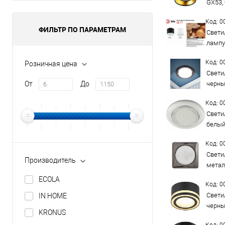
GX53,
Код: 
ФИЛЬТР ПО ПАРАМЕТРАМ
Свети
лампу
Код: 
Розничная цена
Свети
От
До
черны
Код: 
Свети
белый
Код: 
Свети
Производитель
метал
ECOLA
Код: 
Свети
IN HOME
черны
KRONUS