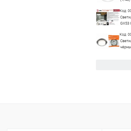
Код: 
Свети
GX53 
Код: 
Свети
чёрны