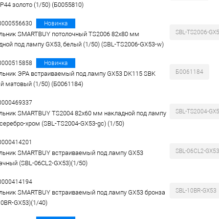
P44 золото (1/50) (Б0055810)
00000556630
Новинка
SBL-TS2006-GX
льник SMARTBUY потолочный TS2006 82x80 мм
дной под лампу GX53, белый (1/50) (SBL-TS2006-GX53-w)
00000515858
Новинка
Б0061184
льник ЭРА встраиваемый под лампу GX53 DK115 SBK
й матовый (1/50) (Б0061184)
00000469337
SBL-TS2004-GX5
льник SMARTBUY TS2004 82x60 мм накладной под лампу
 серебро-хром (SBL-TS2004-GX53-gc) (1/50)
00000414201
SBL-06CL2-GX5
льник SMARTBUY встраиваемый под лампу GX53
ачный (SBL-06CL2-GX53)(1/50)
00000414194
SBL-10BR-GX53
льник SMARTBUY встраиваемый под лампу GX53 бронза
10BR-GX53)(1/40)