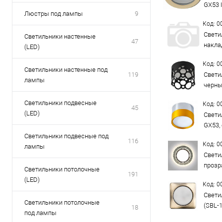
GX53 I
Люстры под лампы
9
Код: 
Свети
Светильники настенные
47
накла
(LED)
Код: 
Светильники настенные под
119
Свети
лампы
черны
Светильники подвесные
Код: 
45
(LED)
Свети
GX53,
Светильники подвесные под
116
Код: 
лампы
Свети
прозр
Светильники потолочные
191
(LED)
Код: 
Свети
Светильники потолочные
(SBL-
18
под лампы