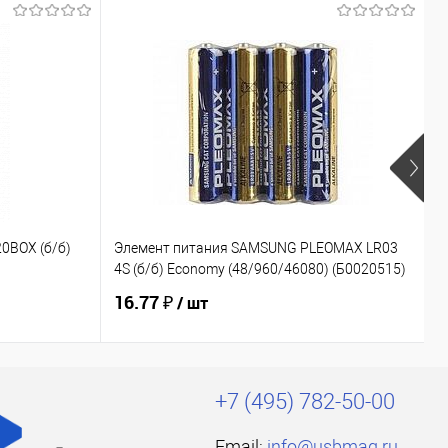
Х
0BOX (б/б)
Элемент питания SAMSUNG PLEOMAX LR03
Э
4S (б/б) Economy (48/960/46080) (Б0020515)
(
16.77 ₽
5
/ шт
+7 (495) 782-50-00
Email:
info@usbmag.ru