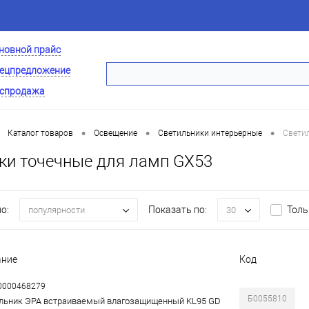
новной прайс
ецпредложение
спродажа
•
•
•
Каталог товаров
Освещение
Светильники интерьерные
Свети
ки точечные для ламп GX53
о:
Показать по:
Толь
популярности
30
ание
Код
00000468279
Б0055810
льник ЭРА встраиваемый влагозащищенный KL95 GD