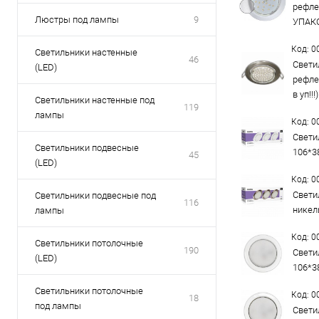
рефле
Люстры под лампы
9
УПАКО
Код: 
Светильники настенные
46
Свети
(LED)
рефле
в уп!!
Светильники настенные под
119
лампы
Код: 
Свети
Светильники подвесные
106*3
45
(LED)
Код: 
Свети
Светильники подвесные под
116
никел
лампы
Код: 
Светильники потолочные
190
Свети
(LED)
106*3
Светильники потолочные
Код: 
18
под лампы
Свети