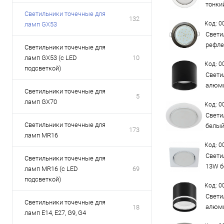
тонки
Светильники точечные для
132
Код: 
ламп GX53
Свети
рефле
Светильники точечные для
ламп GX53 (с LED
10
Код: 
подсветкой)
Свети
алюми
Светильники точечные для
5
ламп GX70
Код: 
Свети
Светильники точечные для
белый
173
ламп MR16
Код: 
Свети
Светильники точечные для
13W б
ламп MR16 (с LED
69
подсветкой)
Код: 
Свети
Светильники точечные для
алюми
18
ламп Е14, Е27, G9, G4