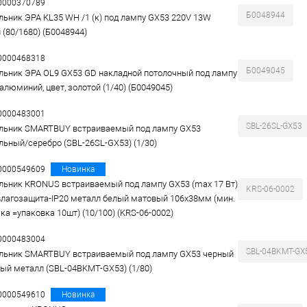
00000370789
Б0048944
льник ЭРА KL35 WH /1 (к) под лампу GX53 220V 13W
 (80/1680) (Б0048944)
00000468318
Б0049045
льник ЭРА OL9 GX53 GD накладной потолочный под лампу
алюминий, цвет, золотой (1/40) (Б0049045)
00000483001
SBL-26SL-GX53
льник SMARTBUY встраиваемый под лампу GX53
льный/серебро (SBL-26SL-GX53) (1/30)
00000549609
Новинка
льник КRONUS встраиваемый под лампу GX53 (max 17 Вт)
KRS-06-0002
лагозащита-IP20 металл белый матовый 106х38мм (мин.
зка =упаковка 10шт) (10/100) (KRS-06-0002)
00000483004
SBL-04BKMT-GX
льник SMARTBUY встраиваемый под лампу GX53 черный
ый металл (SBL-04BKMT-GX53) (1/80)
00000549610
Новинка