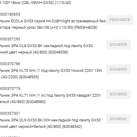
й 100*18мм (SBL-09WH-GX53) (1/10/40)
00000180693
FB53H4ECB
льник ECOLA GX53 серия H4 DoВтnlight встраиваемый без
ктора Черный хром 38x106 (к+)(1/10/50) (FB53H4ECB)
00000357295
Б0048538
льник ЭРА OL8 GX53 BK накладной под лампу GX53
ний цвет черный (40/800) (Б0048538)
00000370786
Б0048955
льник ЭРА KL70 WH /1 под лампу GX53 тонкий 220V 13W
 (40/2200) (Б0048955)
00000370779
Б0048960
льник ЭРА KL71 WH /1 (к) под лампу GX53 квадрат 220V
елый (40/960) (Б0048960)
00000357301
Б0048542
льник ЭРА OL9 GX53 BK/WH накладной под лампу GX53
ний цвет черный+белый (40/800) (Б0048542)