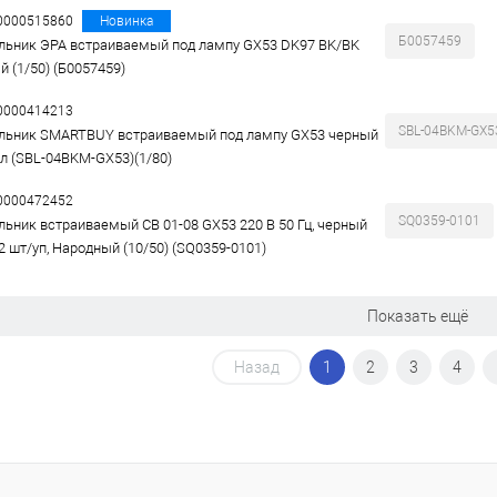
00000515860
Новинка
Б0057459
льник ЭРА встраиваемый под лампу GX53 DK97 BK/BK
й (1/50) (Б0057459)
00000414213
SBL-04BKM-GX5
льник SMARTBUY встраиваемый под лампу GX53 черный
л (SBL-04BKM-GX53)(1/80)
00000472452
SQ0359-0101
льник встраиваемый СВ 01-08 GX53 220 В 50 Гц, черный
2 шт/уп, Народный (10/50) (SQ0359-0101)
Показать ещё
Назад
1
2
3
4