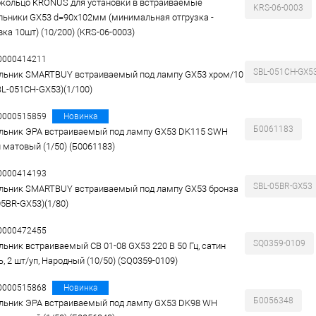
кольцо КRONUS для установки в встраиваемые
KRS-06-0003
льники GX53 d=90х102мм (минимальная отгрузка -
ка 10шт) (10/200) (KRS-06-0003)
00000414211
SBL-051CH-GX5
льник SMARTBUY встраиваемый под лампу GX53 хром/10
BL-051CH-GX53)(1/100)
00000515859
Новинка
Б0061183
льник ЭРА встраиваемый под лампу GX53 DK115 SWH
 матовый (1/50) (Б0061183)
00000414193
SBL-05BR-GX53
льник SMARTBUY встраиваемый под лампу GX53 бронза
05BR-GX53)(1/80)
00000472455
SQ0359-0109
льник встраиваемый СВ 01-08 GX53 220 В 50 Гц, сатин
, 2 шт/уп, Народный (10/50) (SQ0359-0109)
00000515868
Новинка
Б0056348
льник ЭРА встраиваемый под лампу GX53 DK98 WH