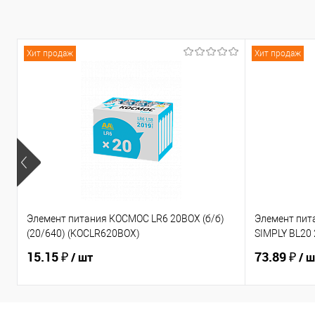
Хит продаж
Хит продаж
Элемент питания КОСМОС LR6 20BOX (б/б)
Элемент пит
(20/640) (KOCLR620BOX)
SIMPLY BL20 
15.15 ₽
73.89 ₽
/ шт
/ 