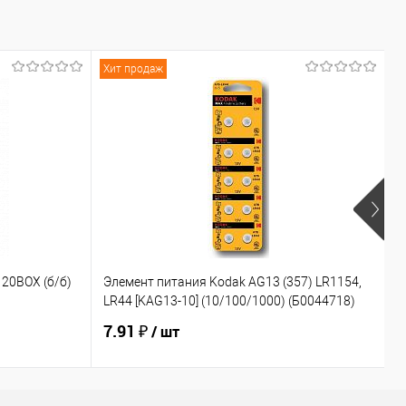
Хит продаж
20BOX (б/б)
Элемент питания Kodak AG13 (357) LR1154,
Д
LR44 [KAG13-10] (10/100/1000) (Б0044718)
(
7.91 ₽
2
/ шт