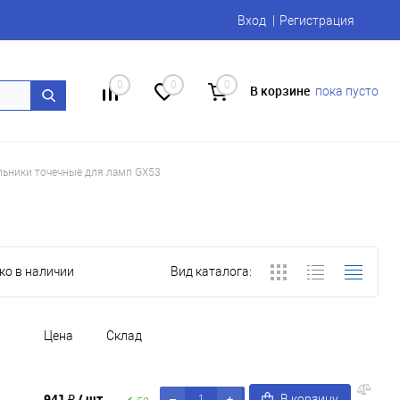
Вход
Регистрация
0
0
0
В корзине
пока пусто
льники точечные для ламп GX53
ко в наличии
Вид каталога:
Цена
Склад
941 ₽
/ шт
В корзину