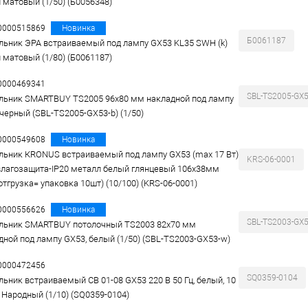
 матовый (1/50) (Б0056348)
00000515869
Новинка
Б0061187
льник ЭРА встраиваемый под лампу GX53 KL35 SWH (k)
 матовый (1/80) (Б0061187)
00000469341
SBL-TS2005-GX5
льник SMARTBUY TS2005 96x80 мм накладной под лампу
 черный (SBL-TS2005-GX53-b) (1/50)
00000549608
Новинка
льник КRONUS встраиваемый под лампу GX53 (max 17 Вт)
KRS-06-0001
лагозащита-IP20 металл белый глянцевый 106х38мм
отгрузка= упаковка 10шт) (10/100) (KRS-06-0001)
00000556626
Новинка
SBL-TS2003-GX
льник SMARTBUY потолочный TS2003 82x70 мм
дной под лампу GX53, белый (1/50) (SBL-TS2003-GX53-w)
00000472456
SQ0359-0104
льник встраиваемый СВ 01-08 GX53 220 В 50 Гц, белый, 10
, Народный (1/10) (SQ0359-0104)