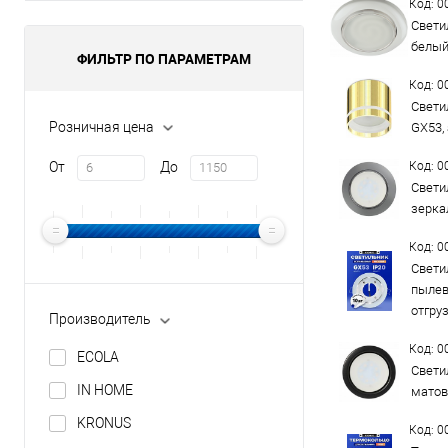
Код: 
Свети
белый
ФИЛЬТР ПО ПАРАМЕТРАМ
Код: 
Свети
Розничная цена
GX53, 
От
До
Код: 
Свети
зерка
Код: 
Свети
пылев
отгру
Производитель
Код: 
ECOLA
Свети
IN HOME
матов
KRONUS
Код: 