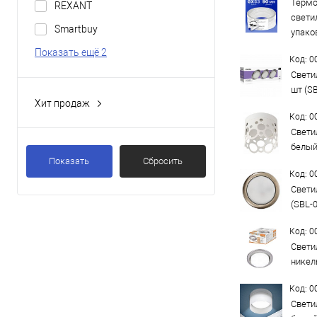
Термо
REXANT
свети
Smartbuy
упаков
Показать ещё 2
Код: 
Свети
шт (S
Хит продаж
Да
Код: 
Свети
белый
Показать
Сбросить
Код: 
Свети
(SBL-
Код: 
Свети
никель
Код: 
Свети