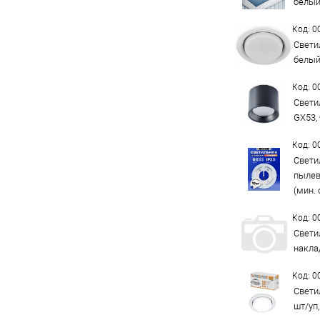
белый
Код: 
Свети
белый
Код: 
Свети
GX53,
Код: 
Свети
пылев
(мин. 
Код: 
Свети
накла
Код: 
Свети
шт/уп