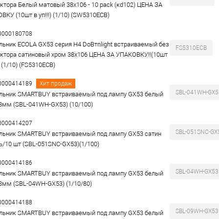
ктора Белый матовый 38x106 - 10 pack (кd102) ЦЕНА ЗА
ВКУ (10шт в уп!!!) (1/10) (SW5310ECB)
00000180708
льник ECOLA GX53 серия H4 DoВтnlight встраиваемый без
FS5310ECB
ктора сатиновый хром 38х106 ЦЕНА ЗА УПАКОВКУ!!(10шт
!) (1/10) (FS5310ECB)
00000414189
Хит продаж
SBL-041WH-GX5
льник SMARTBUY встраиваемый под лампу GX53 белый
8мм (SBL-041WH-GX53) (10/100)
00000414207
SBL-051SNC-GX
льник SMARTBUY встраиваемый под лампу GX53 сатин
ь/10 шт (SBL-051SNC-GX53)(1/100)
00000414186
SBL-04WH-GX53
льник SMARTBUY встраиваемый под лампу GX53 белый
8мм (SBL-04WH-GX53) (1/10/80)
00000414188
SBL-09WH-GX53
льник SMARTBUY встраиваемый под лампу GX53 белый