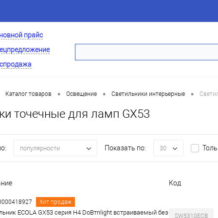
новной прайс
ецпредложение
спродажа
•
•
•
Каталог товаров
Освещение
Светильники интерьерные
Свети
ки точечные для ламп GX53
о:
Показать по:
Толь
популярности
30
ание
Код
00000418927
Хит продаж
льник ECOLA GX53 серия H4 DoВтnlight встраиваемый без
SW5310ECB