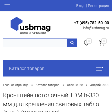
Вход
Регистрация
+7 (495) 782-50-00
info@usbmag.ru
0
0
Каталог товаров
•
•
•
Главная страница
Каталог товаров
Освещение
Аварийное осв
Кронштейн потолочный TDM h-330
мм для крепления световых табло