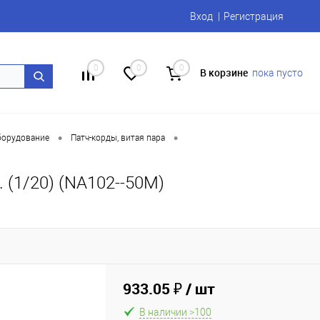
Вход
Регистрация
0
0
0
В корзине
пока пусто
•
•
борудование
Патч-корды, витая пара
 (1/20) (NA102--50M)
933.05 ₽
/ шт
В наличии >100