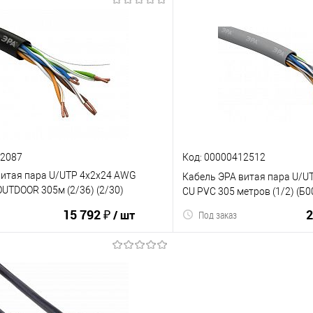
В корзину
В корз
ию
В избранное
К сравнению
42087
Код: 00000412512
витая пара U/UTP 4x2x24 AWG
Кабель ЭРА витая пара U/U
OUTDOOR 305м (2/36) (2/30)
CU PVC 305 метров (1/2) (Б
15 792 ₽
2
/ шт
Под заказ
В корзину
В корз