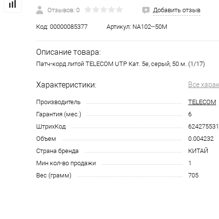
Отзывов: 0
Добавить отзыв
Код:
00000085377
Артикул:
NA102--50M
Описание товара:
Патч-корд литой TELECOM UTP Кат. 5е, серый, 50 м. (1/17)
Характеристики:
Все хара
Производитель
TELECOM
Гарантия (мес.)
6
ШтрихКод
624275531
Объем
0.004232
Страна бренда
КИТАЙ
Мин кол-во продажи
1
Вес (грамм)
705