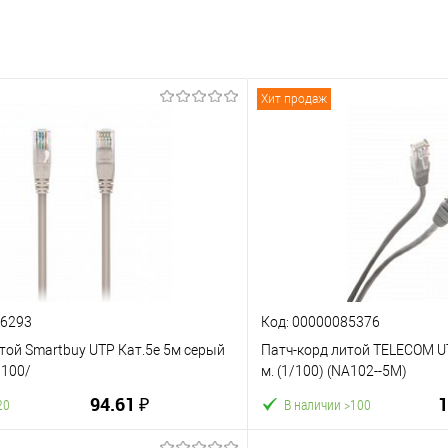
Хит продаж
36293
Код: 00000085376
той Smartbuy UTP Кат.5е 5м серый
Патч-корд литой TELECOM UTP
/100/
м. (1/100) (NA102--5M)
94.61 ₽
1
20
В наличии >100