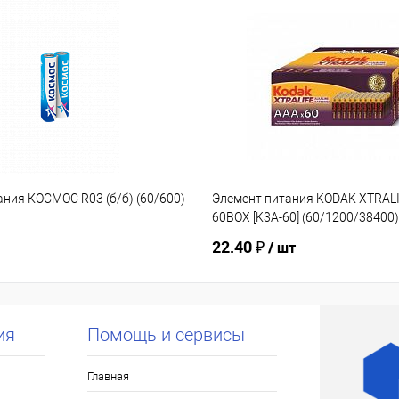
ания КОСМОС R03 (б/б) (60/600)
Элемент питания KODAK XTRALI
60BOX [K3A-60] (60/1200/38400)
22.40 ₽
/ шт
ия
Помощь и сервисы
Главная