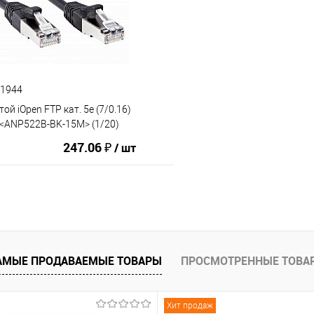
ию
В избранное
К сравнению
61944
ой iOpen FTP кат. 5e (7/0.16)
 <ANP522B-BK-15M> (1/20)
247.06 ₽
/ шт
В корзину
АМЫЕ ПРОДАВАЕМЫЕ ТОВАРЫ
ПРОСМОТРЕННЫЕ ТОВА
ию
В избранное
Хит продаж