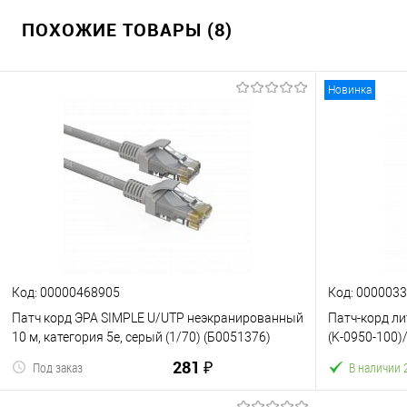
ПОХОЖИЕ ТОВАРЫ (8)
Новинка
Код: 00000468905
Код: 000003
Патч корд ЭРА SIMPLE U/UTP неэкранированный
Патч-корд ли
10 м, категория 5e, серый (1/70) (Б0051376)
(K-0950-100)
281 ₽
Под заказ
В наличии 