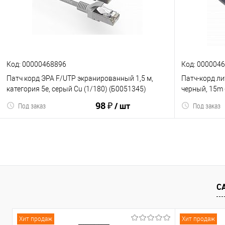
К сравнению
В избранное
К сравнен
Код: 00000468896
Код: 000004
Патч корд ЭРА F/UTP экранированный 1,5 м,
Патч-корд лит
категория 5e, серый Cu (1/180) (Б0051345)
черный, 15m
98 ₽
/ шт
Под заказ
Под заказ
В корзину
С
К сравнению
В избранное
К сравнен
Хит продаж
Хит продаж