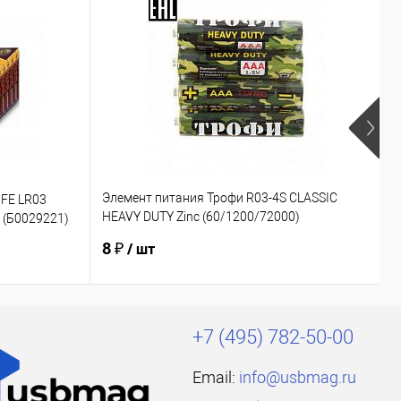
Элемент питания Трофи R03-4S CLASSIC
Э
FE LR03
HEAVY DUTY Zinc (60/1200/72000)
о
 (Б0029221)
(Б0012907)
(
8 ₽
5
/ шт
+7 (495) 782-50-00
Email:
info@usbmag.ru