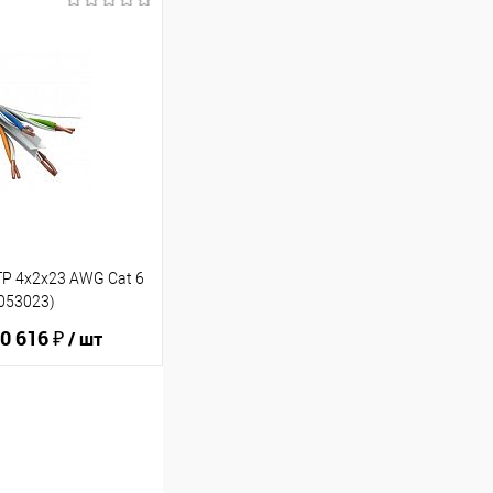
ину
В избранное
TP 4x2x23 AWG Cat 6
0053023)
0 616 ₽
/ шт
ину