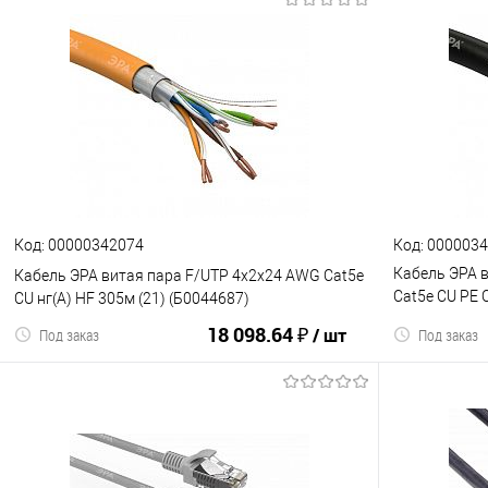
В корзину
К сравнению
В избранное
К сравнен
Код: 00000342074
Код: 000003
Кабель ЭРА 
Кабель ЭРА витая пара F/UTP 4x2x24 AWG Cat5e
Cat5e CU PE 
CU нг(А) HF 305м (21) (Б0044687)
(Б0044431)
18 098.64 ₽
/ шт
Под заказ
Под заказ
В корзину