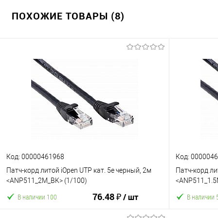
ПОХОЖИЕ ТОВАРЫ (8)
Код: 00000461968
Код: 000004
Патч-корд литой iOpen UTP кат. 5е черный, 2м
Патч-корд ли
<ANP511_2M_BK> (1/100)
<ANP511_1.5
76.48 ₽
/ шт
В наличии 100
В наличии 