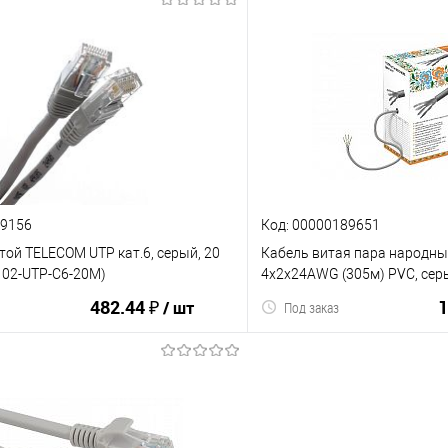
В корзину
В корз
ию
В избранное
К сравнению
29156
Код: 00000189651
той TELECOM UTP кат.6, серый, 20
Кабель витая пара народны
A102-UTP-C6-20M)
4х2х24AWG (305м) PVC, сер
482.44 ₽
1
/ шт
Под заказ
В корзину
В корз