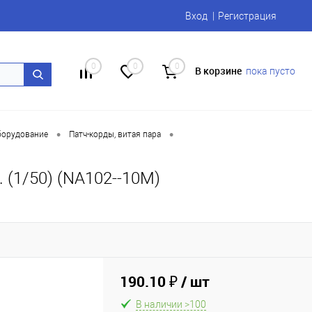
Вход
Регистрация
0
0
0
В корзине
пока пусто
•
•
борудование
Патч-корды, витая пара
 (1/50) (NA102--10M)
190.10 ₽
/ шт
В наличии >100