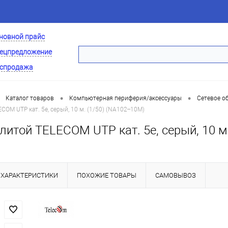
новной прайс
ецпредложение
спродажа
•
•
Каталог товаров
Компьютерная периферия/аксессуары
Сетевое о
COM UTP кат. 5е, серый, 10 м. (1/50) (NA102--10M)
литой TELECOM UTP кат. 5е, серый, 10 м.
ХАРАКТЕРИСТИКИ
ПОХОЖИЕ ТОВАРЫ
САМОВЫВОЗ