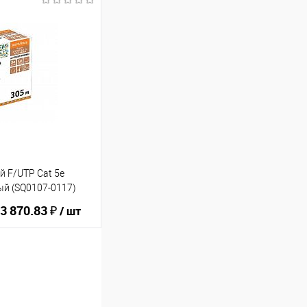
ину
В избранное
й F/UTP Cat 5e
ый (SQ0107-0117)
3 870.83 ₽
/ шт
ину