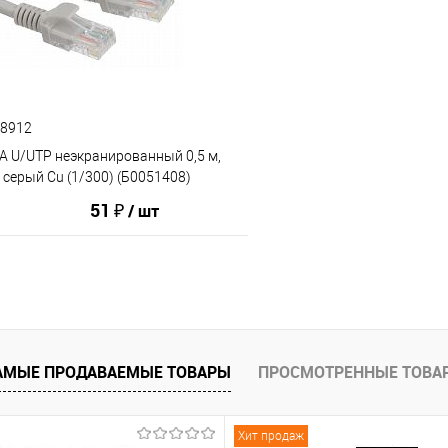
ию
В избранное
К сравнению
68912
А U/UTP неэкранированный 0,5 м,
, серый Cu (1/300) (Б0051408)
51 ₽
/ шт
В корзину
АМЫЕ ПРОДАВАЕМЫЕ ТОВАРЫ
ПРОСМОТРЕННЫЕ ТОВА
ию
В избранное
Хит продаж