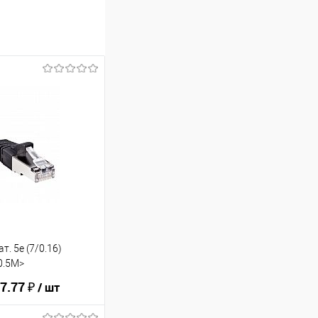
т. 5e (7/0.16)
0.5M>
7.77 ₽
/ шт