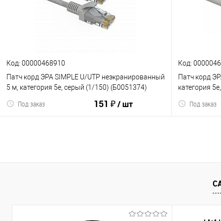
К сравнению
В избранное
К сравнен
Код: 00000468910
Код: 000004
Патч корд ЭРА SIMPLE U/UTP неэкранированный
Патч корд ЭР
5 м, категория 5e, серый (1/150) (Б0051374)
категория 5e
151 ₽
/ шт
Под заказ
Под заказ
В корзину
С
К сравнению
В избранное
К сравнен