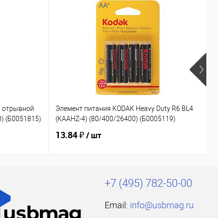
6 отрывной
Элемент питания KODAK Heavy Duty R6 BL4
Э
0) (Б0051815)
(KAAHZ-4) (80/400/26400) (Б0005119)
(
13.84 ₽
5
/ шт
+7 (495) 782-50-00
Email:
info@usbmag.ru