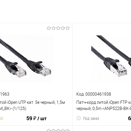
61963
Код: 00000461938
той iOpen UTP кат. 5е черный, 1,5м
Патч-корд литой iOpen FTP ка
M_BK> (1/125)
черный, 0,5m <ANP522B-BK-
59 ₽
6
/ шт
55
Под заказ