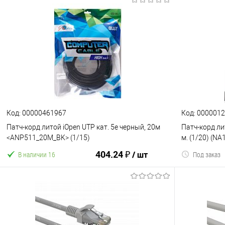
В корзину
К сравнению
В избранное
К сравнен
Код: 00000461967
Код: 000001
Патч-корд литой iOpen UTP кат. 5е черный, 20м
Патч-корд ли
<ANP511_20M_BK> (1/15)
м. (1/20) (N
404.24 ₽
/ шт
В наличии 16
Под заказ
В корзину