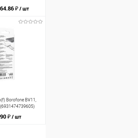
64.86 ₽
/ шт
ину
В избранное
n(f) Borofone BV11,
) (6931474739605)
90 ₽
/ шт