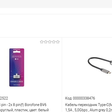
32522
Код: 00000338476
pin - 2x 8 pin(f) Borofone BV6
Кабель-переходник Type-C(M)-
 круглый, пластик, цвет: белый
1,5A , 5,0Gbps , Alum grey 0