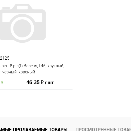
В корзину
В корз
ию
В избранное
К сравнению
62125
pin - 8 pin(f) Baseus, L46, круглый,
т: чёрный, красный
167)
46.35 ₽
/ шт
19
В корзину
АМЫЕ ПРОДАВАЕМЫЕ ТОВАРЫ
ПРОСМОТРЕННЫЕ ТОВА