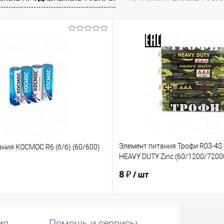
ию
В избранное
Элемент питания Трофи R03-4S
ния КОСМОС R6 (б/б) (60/600)
HEAVY DUTY Zinc (60/1200/7200
(Б0012907)
8 ₽
/ шт
ия
Помощь и сервисы