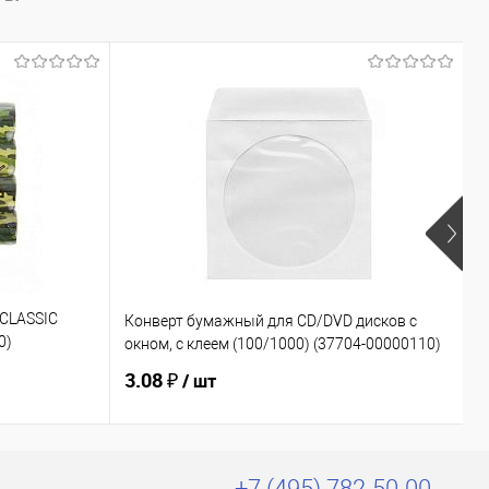
Х
 CLASSIC
Конверт бумажный для CD/DVD дисков с
Э
0)
окном, с клеем (100/1000) (37704-00000110)
(
3.08 ₽
3
/ шт
+7 (495) 782-50-00