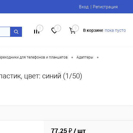
Вход
Регистрация
0
0
0
В корзине
пока пусто
•
•
Переходники для телефонов и планшетов
Адаптеры
ластик, цвет: синий (1/50)
77.25 ₽
/ шт