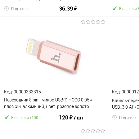
(1/150/900) 
36.39 ₽
Под заказ
В наличии 
В корзину
К сравнению
В избранное
К сравнен
Код: 00000333315
Код: 000001
Переходник 8 pin - микро USB(f) HOCO 0.05м,
Кабель-перех
плоский, алюминий, цвет: розовое золото
USB_3.0-Af <
(1/200/1200) (6957531025740)
120 ₽
/ шт
В наличии >100
Под заказ