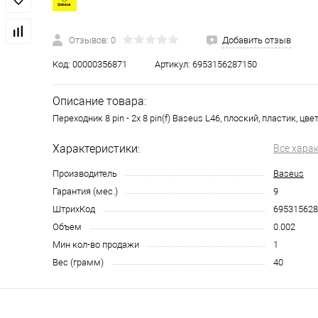
Отзывов: 0
Добавить отзыв
Код:
00000356871
Артикул:
6953156287150
Описание товара:
Переходник 8 pin - 2x 8 pin(f) Baseus L46, плоский, пластик, цвет
Характеристики:
Все хара
Производитель
Baseus
Гарантия (мес.)
9
ШтрихКод
695315628
Объем
0.002
Мин кол-во продажи
1
Вес (грамм)
40