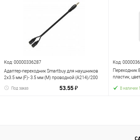
В корзину
К сравнению
В избранное
К сравнен
Код: 00000336287
Код: 000003
Переходник 8 
Адаптер-переходник Smartbuy для наушников
пластик, цве
2х3.5 мм (F)- 3.5 мм (M) проводной (A214)/200
(6953156287
53.55 ₽
Под заказ
В наличии 
В корзину
С