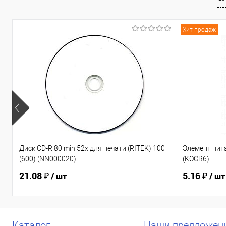
К сравнению
В избранное
К сравнен
Хит продаж
Диск CD-R 80 min 52x для печати (RITEK) 100
Элемент пита
(600) (NN000020)
(KOCR6)
21.08 ₽
5.16 ₽
/ шт
/ шт
Каталог
Наши предложен