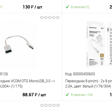
(6931474701411)
(TC409M) (1/504)
130 ₽
2
/ шт
87
В наличии 52
В корзину
В корз
ию
В избранное
К сравнению
29126
Код: 00000450603
одник VCOM OTG MicroUSB_3.0 -->
Переходник 8 pin(m) - 2x 8 pi
CU304> (1/175)
2.0A, цвет: белый (1/76/304
88.67 ₽
1
/ шт
В наличии >100