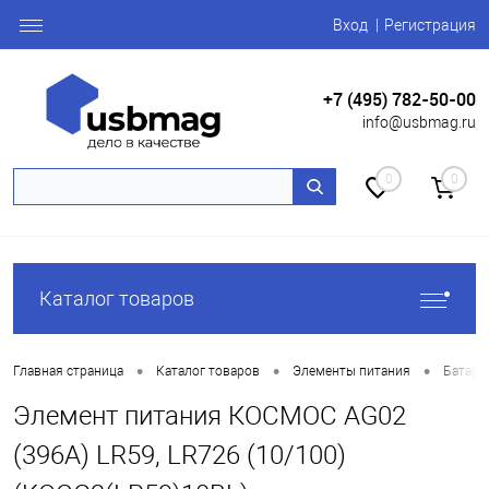
Вход
Регистрация
+7 (495) 782-50-00
info@usbmag.ru
0
0
Каталог товаров
•
•
•
Главная страница
Каталог товаров
Элементы питания
Батаре
Элемент питания КОСМОС AG02
(396A) LR59, LR726 (10/100)