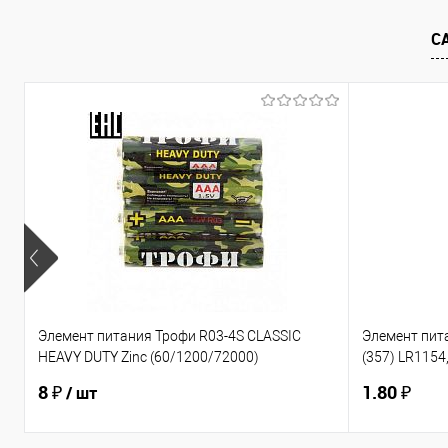
С
К сравнению
В избранное
К сравнен
Элемент питания Трофи R03-4S CLASSIC
Элемент пи
HEAVY DUTY Zinc (60/1200/72000)
(357) LR1154,
(Б0012907)
(10/100/2000
8 ₽
1.80 ₽
/ шт