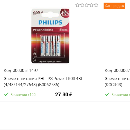
Хит продаж
В корзину
К сравнен
К сравнению
В избранное
Код: 00000511497
Код: 000000
Элемент питания PHILIPS Power LR03 4BL
Элемент пита
(4/48/144/27648) (Б0062736)
(KOCR03)
27.30 ₽
В наличии >100
В наличии 
В корзину