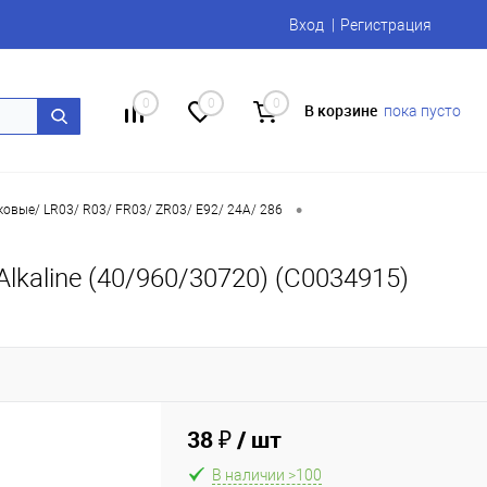
Вход
Регистрация
0
0
0
В корзине
пока пусто
•
овые/ LR03/ R03/ FR03/ ZR03/ E92/ 24A/ 286
kaline (40/960/30720) (C0034915)
38 ₽
/ шт
В наличии >100