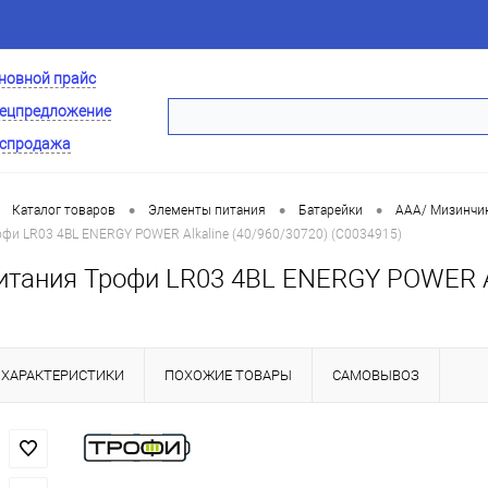
новной прайс
ецпредложение
спродажа
•
•
•
Каталог товаров
Элементы питания
Батарейки
AAA/ Мизинчик
фи LR03 4BL ENERGY POWER Alkaline (40/960/30720) (C0034915)
итания Трофи LR03 4BL ENERGY POWER Al
ХАРАКТЕРИСТИКИ
ПОХОЖИЕ ТОВАРЫ
САМОВЫВОЗ