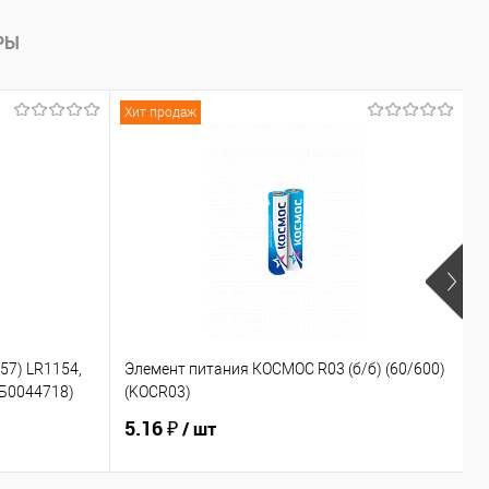
РЫ
Хит продаж
Х
Э
57) LR1154,
Элемент питания КОСМОС R03 (б/б) (60/600)
о
(Б0044718)
(KOCR03)
(
5.16 ₽
5
/ шт