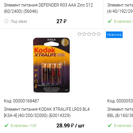
Элемент питания DEFENDER R03 ААА Zinc S12
Элемент пит
(60/2400) (56046)
(4/40/192/29
27 ₽
Под заказ
В наличии 
Новинка
В корзину
К сравнению
В избранное
К сравнен
Код: 00000168487
Код: 000005
Элемент питания KODAK XTRALIFE LR03 BL4
Элемент пит
[K3A-4] (40/200/32000) (Б0014329)
8BL (8/160/3
28.99 ₽
/ шт
В наличии >100
В наличии 