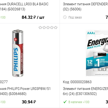
ания DURACELL LR03 BL4 BASIC
Элемент питания DEFENDER 
184) (Б0026813)
(32) (56006)
84.32 ₽
7
/ шт
>100
Под заказ
В корз
В корзину
К сравнению
ию
В избранное
30277
Код: 00000020863
ания PHILIPS Power LR03P8W/51
Элемент питания ENERGIZER
8400) (Б0064680)
бл) (24) (E301306502)
30.94 ₽
3
>100
В наличии >100