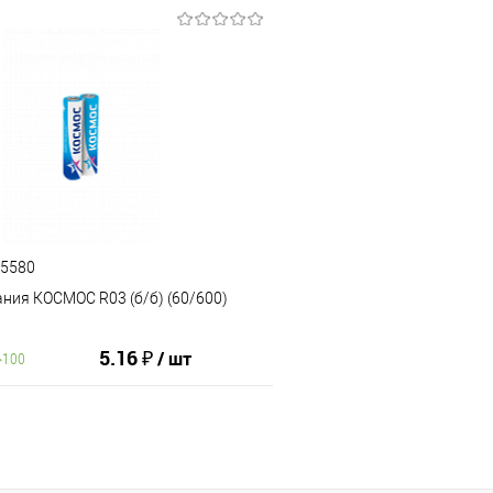
В корзину
В корз
ию
В избранное
К сравнению
75580
ния КОСМОС R03 (б/б) (60/600)
5.16 ₽
/ шт
>100
В корзину