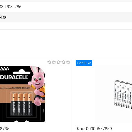
03; R03; 286
ния
Новинка
78735
Код: 00000577859