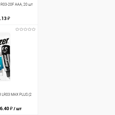
R03-20F AAA, 20 шт
.13 ₽
ину
В избранное
 LR03 MAX PLUS (2
6.40 ₽
/ шт