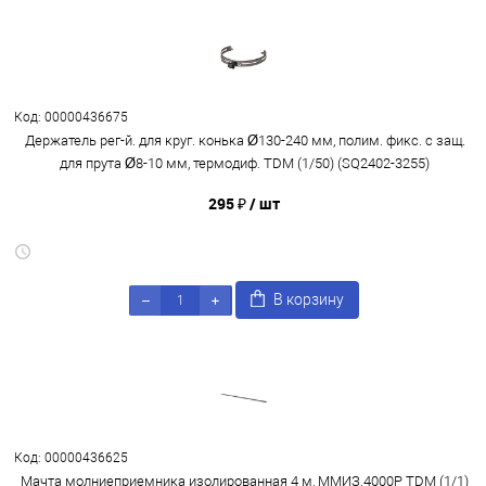
Код: 00000436675
Держатель рег-й. для круг. конька Ø130-240 мм, полим. фикс. с защ.
для прута Ø8-10 мм, термодиф. TDM (1/50) (SQ2402-3255)
295 ₽
/ шт
В корзину
Код: 00000436625
Мачта молниеприемника изолированная 4 м, ММИЗ.4000Р TDM (1/1)