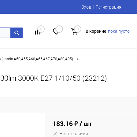
Вход
Регистрация
0
0
0
В корзине
пока пусто
•
 (колба А50,А55,А60,А65,А67,А70,А80,А95)
0lm 3000K E27 1/10/50 (23212)
183.16 ₽
/ шт
Нет в наличии