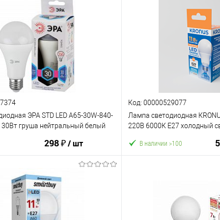
57374
Код: 00000529077
диодная ЭРА STD LED A65-30W-840-
Лампа светодиодная КRONUS
7 30Вт груша нейтральный белый
220В 6000К Е27 холодный св
 (Б0048016)
0003)
298 ₽
5
/ шт
В наличии >100
В корз
В корзину