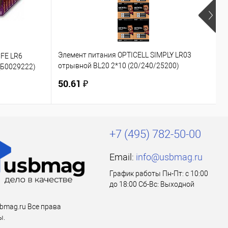
Элемент питания OPTICELL SIMPLY LR03
FE LR6
Э
отрывной BL20 2*10 (20/240/25200)
(Б0029222)
(
(6050002)
50.61 ₽
3
+7 (495) 782-50-00
Email:
info@usbmag.ru
График работы Пн-Пт: с 10:00
до 18:00 Сб-Вс: Выходной
bmag.ru Все права
ы.