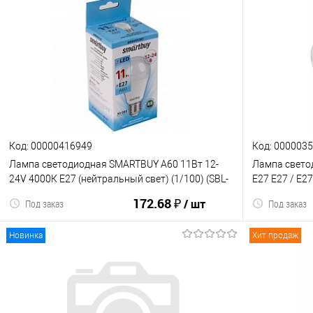
Код: 00000416949
Код: 000003
Лампа светодиодная SMARTBUY A60 11Вт 12-
Лампа свето
24V 4000К E27 (нейтральный свет) (1/100) (SBL-
E27 E27 / Е2
A60_12-24-11-40K-E27)
свет (1/100)
172.68 ₽
/ шт
Под заказ
Под заказ
Новинка
Хит продаж
В корзину