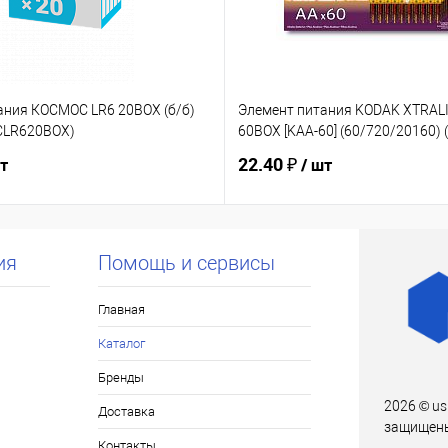
ания КОСМОС LR6 20BOX (б/б)
Элемент питания KODAK XTRALI
OCLR620BOX)
60BOX [KAA-60] (60/720/20160) 
22.40 ₽
шт
/ шт
ия
Помощь и сервисы
Главная
Каталог
Бренды
2026 © us
Доставка
защищен
Контакты