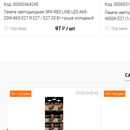
Код: 00000364240
Код: 000005
Лампа светодиодная ЭРА RED LINE LED A65-
Лампа свето
20W-865-E27 R Е27 / Е27 20 Вт груша холодный
4000К E27 (1
дневной свет (10/100/1200) (Б0045326)
97 ₽
/ шт
Под заказ
Под заказ
В корзину
С
К сравнен
К сравнению
В избранное
Хит продаж
Хит продаж