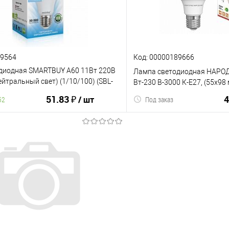
К сравнению
ию
В избранное
89564
Код: 00000189666
диодная SMARTBUY A60 11Вт 220В
Лампа светодиодная НАРОД
ейтральный свет) (1/10/100) (SBL-
Вт-230 В-3000 К-Е27, (55x98
27-A)
51.83 ₽
4
/ шт
52
Под заказ
В корзину
В корз
ию
В избранное
К сравнению