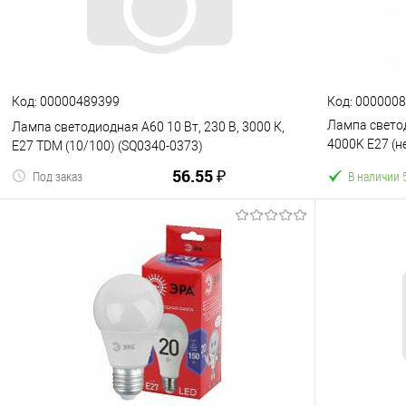
К сравнению
В избранное
К сравнен
Код: 00000489399
Код: 000000
Лампа свето
Лампа светодиодная А60 10 Вт, 230 В, 3000 К,
4000K E27 (н
E27 TDM (10/100) (SQ0340-0373)
A60-11-40K-E
56.55 ₽
Под заказ
В наличии 
В корзину
К сравнению
В избранное
К сравнен