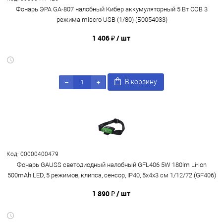
Фонарь ЭРА GA-807 налобный Кибер аккумуляторный 5 Вт COB 3
режима miscro USB (1/80) (Б0054033)
1 406 ₽
/ шт
В корзину
Код: 00000400479
Фонарь GAUSS светодиодный налобный GFL406 5W 180lm Li-ion
500mAh LED, 5 режимов, клипса, сенсор, IP40, 5х4х3 см 1/12/72 (GF406)
1 890 ₽
/ шт