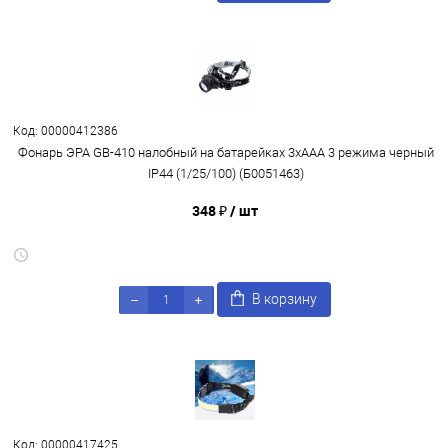
Код: 00000412386
Фонарь ЭРА GB-410 налобный на батарейках 3хААА 3 режима черный
IP44 (1/25/100) (Б0051463)
348 ₽
/ шт
В корзину
Код: 00000417425