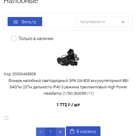
Налобные
Фильтр
популярности
Только в наличии
Код: 00000468808
Фонарь налобный светодиодный ЭРА GA-809 аккумуляторный 8Вт
640Лм 207м дальность IP40 3 режима трехламповый High Power
Headlamp (1/50) (Б0056111)
1 772 ₽
/ шт
В корзину