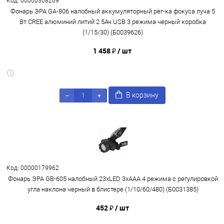
Код: 00000308269
Фонарь ЭРА GA-806 налобный аккумуляторный рег-ка фокуса луча 5
Вт CREE алюминий литий 2 5Ач USB 3 режима черный коробка
(1/15/30) (Б0039626)
1 458 ₽
/ шт
В корзину
Код: 00000179962
Фонарь ЭРА GB-605 налобный 23xLED 3xAAA 4 режима с регулировкой
угла наклона черный в блистере (1/10/60/480) (Б0031385)
452 ₽
/ шт