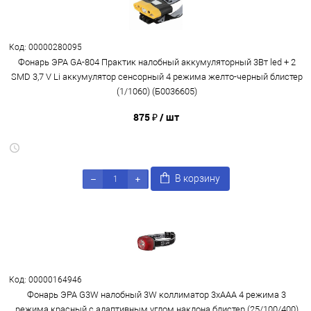
Код: 00000280095
Фонарь ЭРА GA-804 Практик налобный аккумуляторный 3Вт led + 2
SMD 3,7 V Li аккумулятор сенсорный 4 режима желто-черный блистер
(1/1060) (Б0036605)
875 ₽
/ шт
В корзину
Код: 00000164946
Фонарь ЭРА G3W налобный 3W коллиматор 3хААА 4 режима 3
режима красный с адаптивным углом наклона блистер (25/100/400)