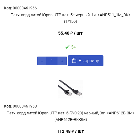
Код: 00000461966
Патч-корд литой iOpen UTP кат. 5е черный, 1м <ANP511_1M_BK>
(1/150)
55.46 ₽
/ шт
54
В корзину
Код: 00000461958
Патч-корд литой iOpen UTP кат. 6 (7/0.20) черный, 3m <ANP612B-3M>
(ANP612B-BK-3M)
112.48 ₽
/ шт