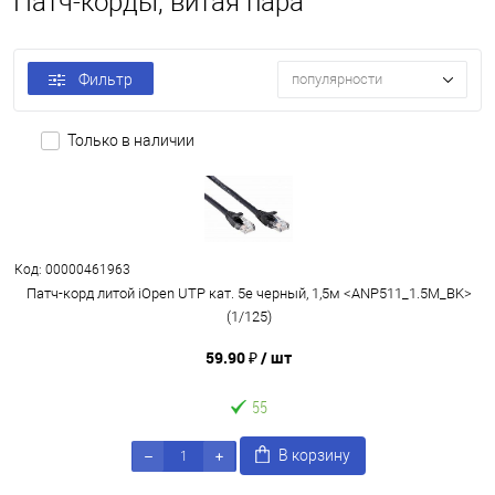
Патч-корды, витая пара
Фильтр
популярности
Только в наличии
Код: 00000461963
Патч-корд литой iOpen UTP кат. 5е черный, 1,5м <ANP511_1.5M_BK>
(1/125)
59.90 ₽
/ шт
55
В корзину