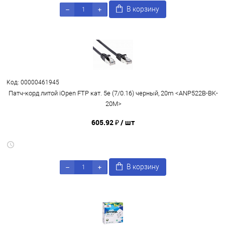
В корзину
Код: 00000461945
Патч-корд литой iOpen FTP кат. 5e (7/0.16) черный, 20m <ANP522B-BK-
20M>
605.92 ₽
/ шт
В корзину