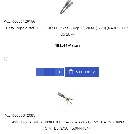
Код: 00000129156
Патч-корд литой TELECOM UTP кат.6, серый, 20 м. (1/20) (NA102-UTP-
C6-20M)
482.44 ₽
/ шт
В корзину
Код: 00000342085
Кабель ЭРА витая пара U/UTP 4x2x24 AWG Cat5e CCA PVC 305м
SIMPLE (2/36) (Б0044434)