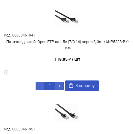
Код: 00000461941
Патч-корд литой iOpen FTP кат. 5e (7/0.16) черный, 3m <ANP522B-BK-
3M>
118.95 ₽
/ шт
В корзину
Код: 00000461951