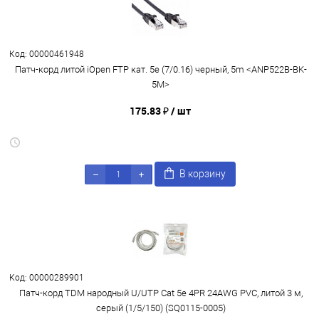
Код: 00000461948
Патч-корд литой iOpen FTP кат. 5e (7/0.16) черный, 5m <ANP522B-BK-
5M>
175.83 ₽
/ шт
В корзину
Код: 00000289901
Патч-корд TDM народный U/UTP Cat 5e 4PR 24AWG PVC, литой 3 м,
серый (1/5/150) (SQ0115-0005)