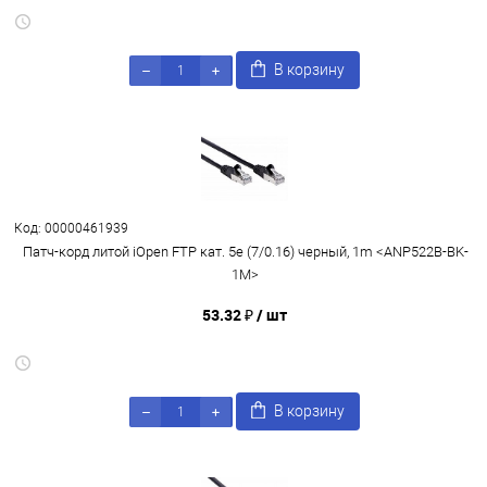
В корзину
Код: 00000461939
Патч-корд литой iOpen FTP кат. 5e (7/0.16) черный, 1m <ANP522B-BK-
1M>
53.32 ₽
/ шт
В корзину