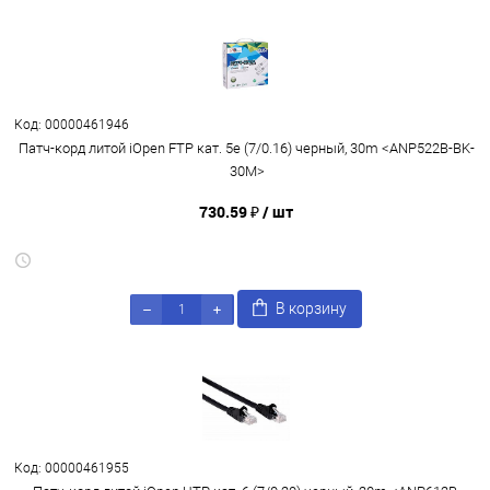
Код: 00000461946
Патч-корд литой iOpen FTP кат. 5e (7/0.16) черный, 30m <ANP522B-BK-
30M>
730.59 ₽
/ шт
В корзину
Код: 00000461955