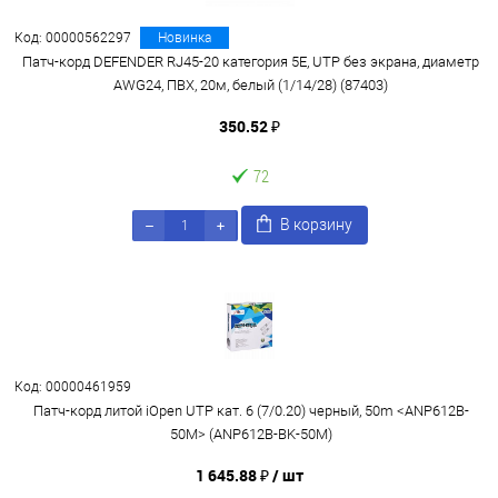
Код: 00000562297
Новинка
Патч-корд DEFENDER RJ45-20 категория 5E, UTP без экрана, диаметр
AWG24, ПВХ, 20м, белый (1/14/28) (87403)
350.52 ₽
72
В корзину
Код: 00000461959
Патч-корд литой iOpen UTP кат. 6 (7/0.20) черный, 50m <ANP612B-
50M> (ANP612B-BK-50M)
1 645.88 ₽
/ шт