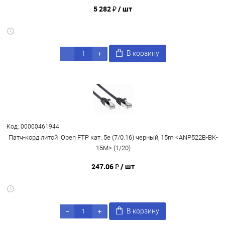
5 282 ₽
/ шт
В корзину
Код: 00000461944
Патч-корд литой iOpen FTP кат. 5e (7/0.16) черный, 15m <ANP522B-BK-
15M> (1/20)
247.06 ₽
/ шт
В корзину