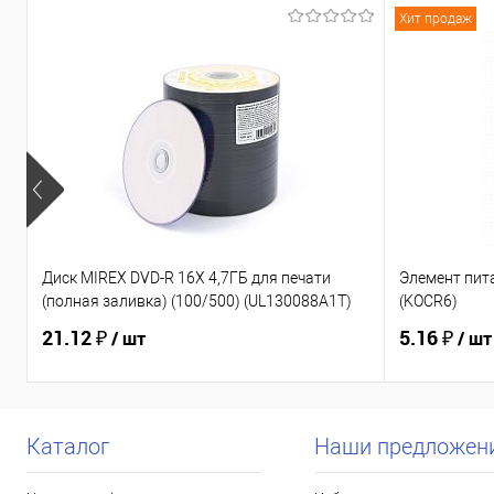
Хит продаж
Диск MIREX DVD-R 16Х 4,7ГБ для печати
Элемент пита
(полная заливка) (100/500) (UL130088A1T)
(KOCR6)
21.12 ₽
5.16 ₽
/ шт
/ шт
Каталог
Наши предложен