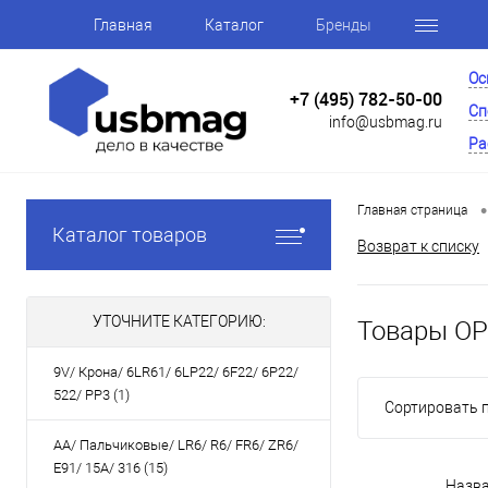
Главная
Каталог
Бренды
Ос
+7 (495) 782-50-00
Сп
info@usbmag.ru
Ра
•
Главная страница
Каталог товаров
Возврат к списку
УТОЧНИТЕ КАТЕГОРИЮ:
Товары OP
9V/ Крона/ 6LR61/ 6LP22/ 6F22/ 6P22/
522/ PP3 (1)
Сортировать п
AA/ Пальчиковые/ LR6/ R6/ FR6/ ZR6/
E91/ 15A/ 316 (15)
Назв