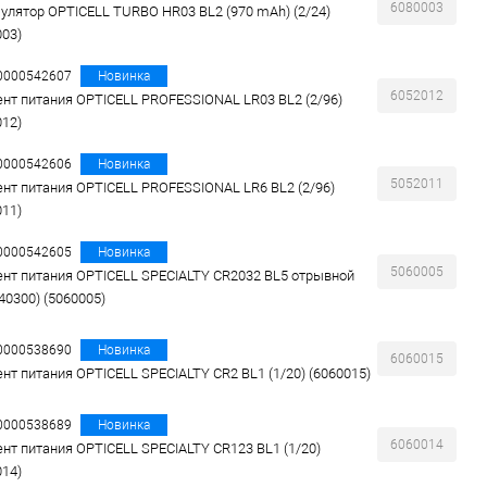
6080003
улятор OPTICELL TURBO HR03 BL2 (970 mAh) (2/24)
003)
00000542607
Новинка
6052012
нт питания OPTICELL PROFESSIONAL LR03 BL2 (2/96)
012)
00000542606
Новинка
5052011
нт питания OPTICELL PROFESSIONAL LR6 BL2 (2/96)
011)
00000542605
Новинка
5060005
нт питания OPTICELL SPECIALTY CR2032 BL5 отрывной
40300) (5060005)
00000538690
Новинка
6060015
нт питания OPTICELL SPECIALTY CR2 BL1 (1/20) (6060015)
00000538689
Новинка
6060014
нт питания OPTICELL SPECIALTY CR123 BL1 (1/20)
014)