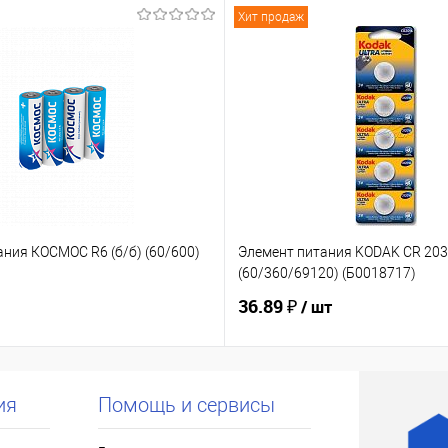
Хит продаж
ния КОСМОС R6 (б/б) (60/600)
Элемент питания KODAK CR 203
(60/360/69120) (Б0018717)
36.89 ₽
/ шт
ия
Помощь и сервисы