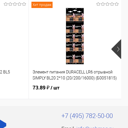
Хит продаж
Х
2 BL5
Элемент питания DURACELL LR6 отрывной
Э
SIMPLY BL20 2*10 (20/200/16000) (Б0051815)
6
73.89 ₽
2
/ шт
+7 (495) 782-50-00