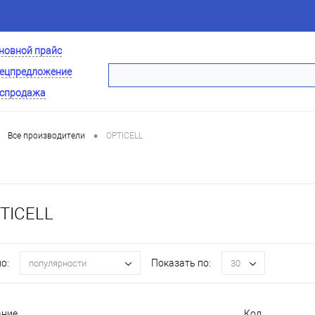
новной прайс
ецпредложение
спродажа
•
Все производители
OPTICELL
TICELL
о:
Показать по:
популярности
30
ание
Код