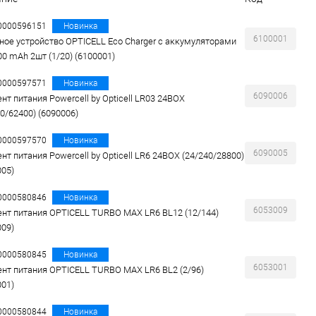
00000596151
Новинка
6100001
ное устройство OPTICELL Eco Charger с аккумуляторами
00 mAh 2шт (1/20) (6100001)
00000597571
Новинка
6090006
нт питания Powercell by Opticell LR03 24BOX
0/62400) (6090006)
00000597570
Новинка
6090005
нт питания Powercell by Opticell LR6 24BOX (24/240/28800)
005)
00000580846
Новинка
6053009
нт питания OPTICELL TURBO MAX LR6 BL12 (12/144)
009)
00000580845
Новинка
6053001
нт питания OPTICELL TURBO MAX LR6 BL2 (2/96)
001)
00000580844
Новинка