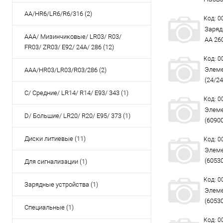
AA/HR6/LR6/R6/316 (2)
Код: 
Заряд
AAA/ Мизинчиковые/ LR03/ R03/
AA 26
FR03/ ZR03/ E92/ 24A/ 286 (12)
Код: 
Элеме
AAA/HR03/LR03/R03/286 (2)
(24/24
C/ Средние/ LR14/ R14/ E93/ 343 (1)
Код: 
Элеме
D/ Большие/ LR20/ R20/ E95/ 373 (1)
(6090
Диски литиевые (11)
Код: 
Элеме
(6053
Для сигнализации (1)
Код: 
Зарядные устройства (1)
Элеме
(6053
Специальные (1)
Код: 