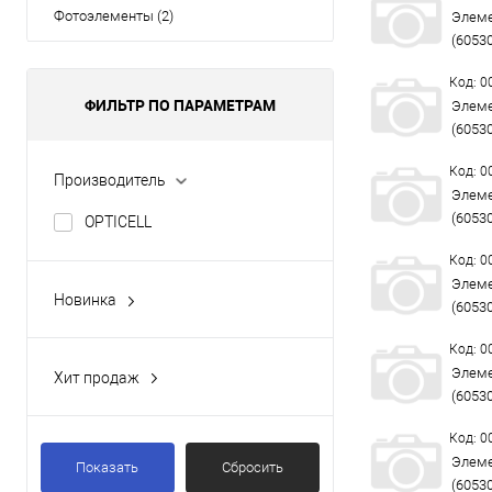
Фотоэлементы (2)
Элеме
(6053
Код: 
ФИЛЬТР ПО ПАРАМЕТРАМ
Элеме
(6053
Код: 
Производитель
Элеме
(6053
OPTICELL
Код: 
Элеме
Новинка
(6053
Да
Код: 
Элеме
Хит продаж
(6053
Да
Код: 
Элеме
Показать
Сбросить
(6053