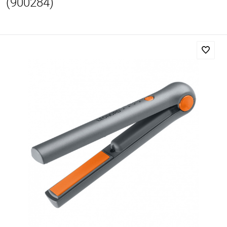
(900284)