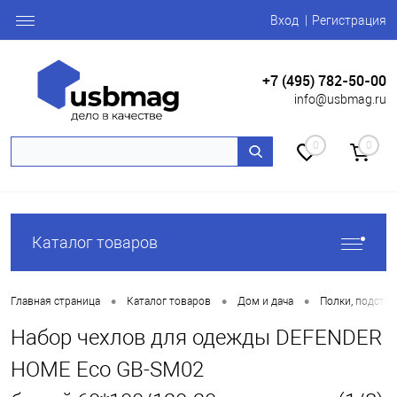
Вход
Регистрация
+7 (495) 782-50-00
info@usbmag.ru
0
0
Каталог товаров
•
•
•
Главная страница
Каталог товаров
Дом и дача
Полки, подстав
Набор чехлов для одежды DEFENDER
HOME Eco GB-SM02