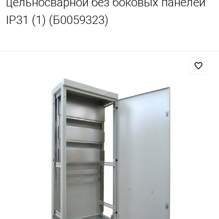
цельносварной без боковых панелей
IP31 (1) (Б0059323)