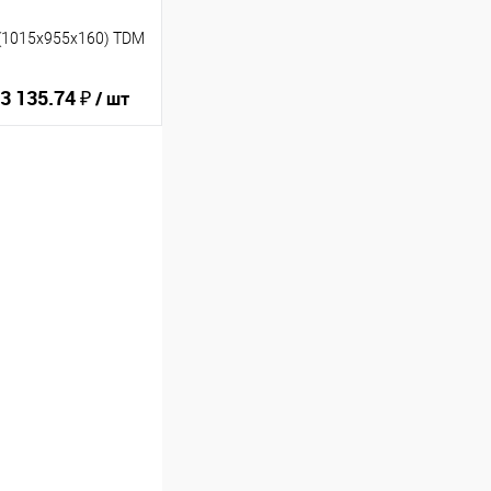
 (1015х955х160) TDM
3 135.74 ₽
/ шт
ину
В избранное