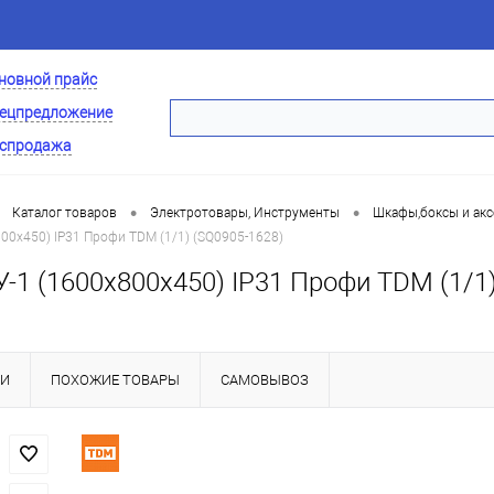
новной прайс
ецпредложение
спродажа
•
•
Каталог товаров
Электротовары, Инструменты
Шкафы,боксы и акс
800х450) IP31 Профи TDM (1/1) (SQ0905-1628)
-1 (1600х800х450) IP31 Профи TDM (1/1
КИ
ПОХОЖИЕ ТОВАРЫ
САМОВЫВОЗ