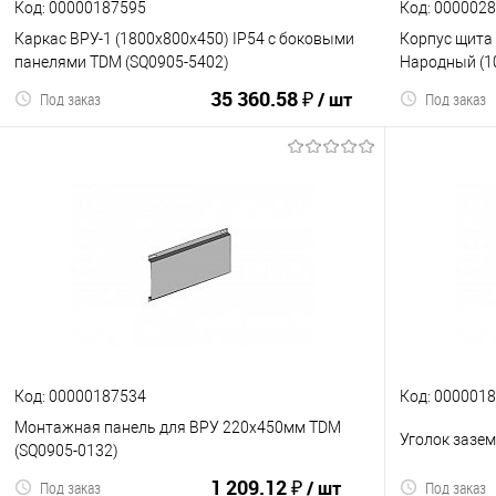
Код: 00000187595
Код: 000002
Каркас ВРУ-1 (1800х800х450) IP54 с боковыми
Корпус щита
панелями TDM (SQ0905-5402)
Народный (10
35 360.58 ₽
/ шт
Под заказ
Под заказ
В корзину
К сравнению
В избранное
К сравнен
Код: 00000187534
Код: 000001
Монтажная панель для ВРУ 220х450мм TDM
Уголок зазе
(SQ0905-0132)
1 209.12 ₽
/ шт
Под заказ
Под заказ