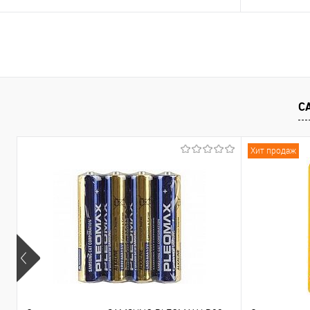
В корзину
С
К сравнению
В избранное
К сравнен
Хит продаж