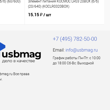
Э
/б) (60/600)
Элемент питания КОСМОС LR03 20BOX (б/б)
(
(20/640) (KOCLR0320BOX)
(
15.15 ₽
1
/ шт
+7 (495) 782-50-00
Email:
info@usbmag.ru
График работы Пн-Пт: с 10:00
до 18:00 Сб-Вс: Выходной
bmag.ru Все права
ы.