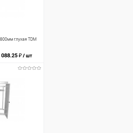
х800мм глухая TDM
 088.25 ₽
/ шт
ину
В избранное