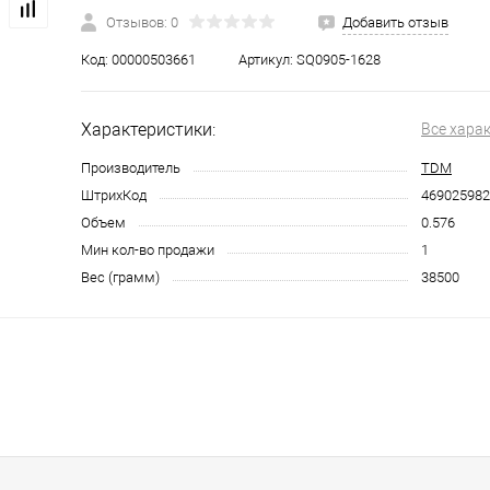
Отзывов: 0
Добавить отзыв
Код:
00000503661
Артикул:
SQ0905-1628
Характеристики:
Все хара
Производитель
TDM
ШтрихКод
469025982
Объем
0.576
Мин кол-во продажи
1
Вес (грамм)
38500