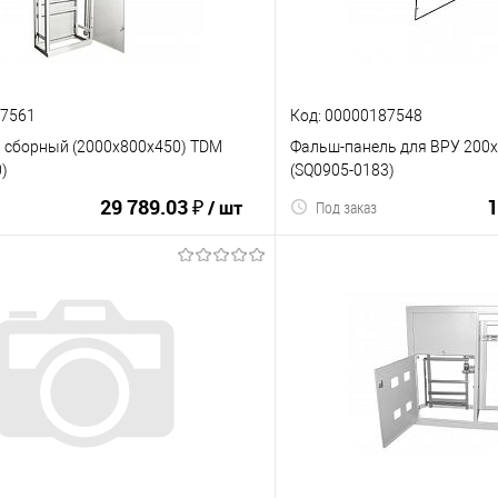
87561
Код: 00000187548
1 сборный (2000х800х450) TDM
Фальш-панель для ВРУ 200
)
(SQ0905-0183)
29 789.03 ₽
1
/ шт
Под заказ
В корзину
В корз
ию
В избранное
К сравнению