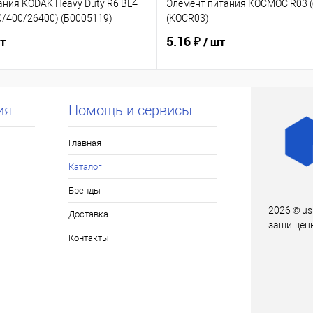
ания KODAK Heavy Duty R6 BL4
Элемент питания КОСМОС R03 (б
0/400/26400) (Б0005119)
(KOCR03)
5.16 ₽
шт
/ шт
ия
Помощь и сервисы
Главная
Каталог
Бренды
2026 © us
Доставка
защищен
Контакты