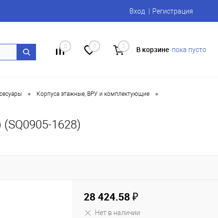
Вход
Регистрация
0
0
0
В корзине
пока пусто
•
•
сесуары
Корпуса этажные, ВРУ и комплектующие
) (SQ0905-1628)
28 424.58 ₽
Нет в наличии