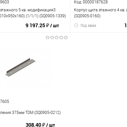
89603
Код: 00000187628
 этажного 5 кв. модификация3
Корпус щита этажного 4 кв.
10х950х160) (1/1/1) (SQ0905-1339)
(SQ0905-0160)
9 197.25 ₽
1
/ шт
Под заказ
В корзину
В корз
ию
В избранное
К сравнению
87605
мления 375мм TDM (SQ0905-0212)
308.40 ₽
/ шт