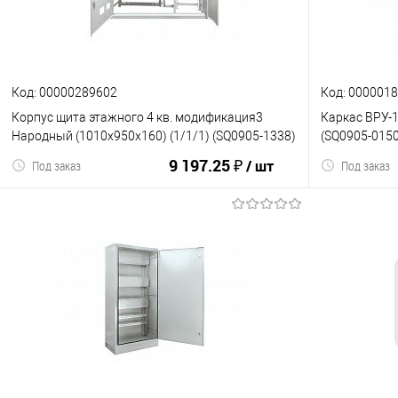
Код: 00000289602
Код: 000001
Корпус щита этажного 4 кв. модификация3
Каркас ВРУ-
Народный (1010х950х160) (1/1/1) (SQ0905-1338)
(SQ0905-0150
9 197.25 ₽
/ шт
Под заказ
Под заказ
В корзину
К сравнению
В избранное
К сравнен