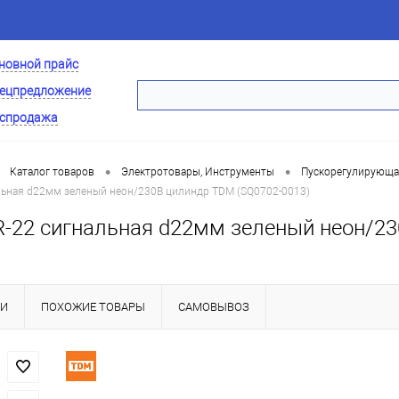
новной прайс
ецпредложение
спродажа
•
•
Каталог товаров
Электротовары, Инструменты
Пускорегулирующа
льная d22мм зеленый неон/230В цилиндр TDM (SQ0702-0013)
-22 сигнальная d22мм зеленый неон/23
КИ
ПОХОЖИЕ ТОВАРЫ
САМОВЫВОЗ