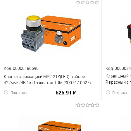
Код: 00000186690
Код: 000003
Клавишный п
Кнопка с фиксацией MP2-21Y(LED) в сборе
R красный с 
d22мм/24В 1з+1р желтая TDM (SQ0747-0027)
(1/10/2000) 
625.91 ₽
Под заказ
Под заказ
В корзину