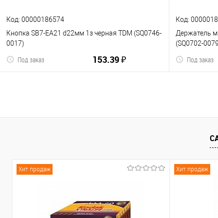
Код: 00000186574
Код: 000001
Кнопка SB7-EA21 d22мм 1з черная TDM (SQ0746-
Держатель 
0017)
(SQ0702-0079
153.39 ₽
Под заказ
Под заказ
В корзину
С
К сравнению
В избранное
К сравнен
Хит продаж
Хит продаж