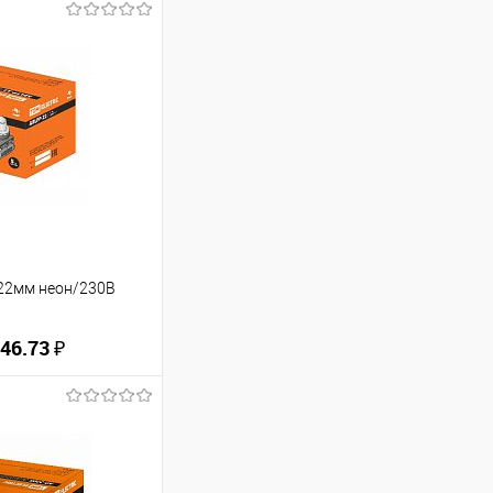
d22мм неон/230В
46.73 ₽
ину