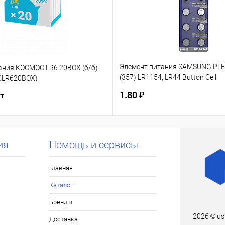
Элемент питания SAMSUNG PL
ания КОСМОС LR6 20BOX (б/б)
(357) LR1154, LR44 Button Cell
OCLR620BOX)
(10/100/2000/112000) до 06.20
1.80 ₽
шт
ия
Помощь и сервисы
Главная
Каталог
Бренды
2026 © us
Доставка