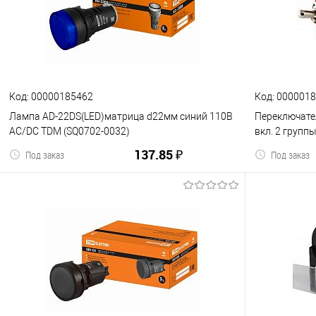
К сравнению
В избранное
К сравнен
Код: 00000185462
Код: 000001
Лампа AD-22DS(LED)матрица d22мм синий 110В
Переключател
AC/DC TDM (SQ0702-0032)
вкл. 2 групп
137.85 ₽
Под заказ
Под заказ
В корзину
К сравнению
В избранное
К сравнен