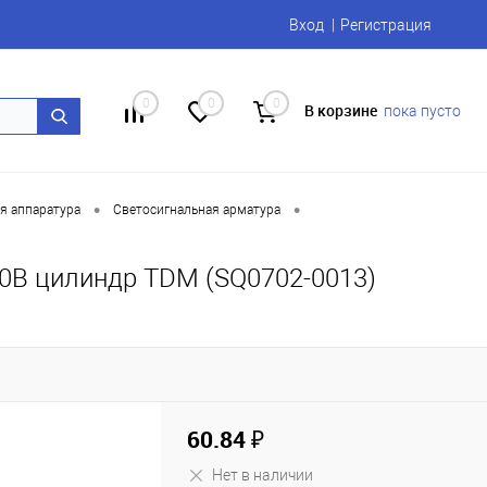
Вход
Регистрация
0
0
0
В корзине
пока пусто
•
•
я аппаратура
Светосигнальная арматура
0В цилиндр TDM (SQ0702-0013)
60.84 ₽
Нет в наличии