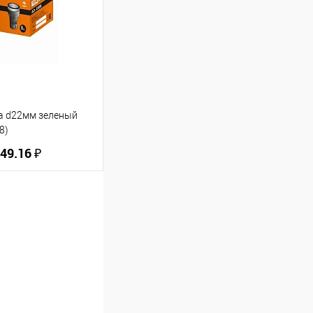
В избранное
а d22мм зеленый
8)
49.16 ₽
ину
В избранное