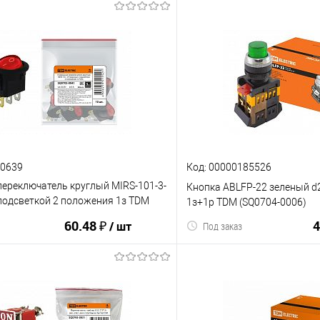
40639
Код: 00000185526
ереключатель круглый MIRS-101-3-
Кнопка ABLFP-22 зеленый 
подсветкой 2 положения 1з TDM
1з+1р TDM (SQ0704-0006)
(SQ0703-0041)
60.48 ₽
4
/ шт
Под заказ
В корз
В корзину