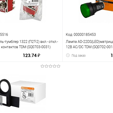
К сравнению
ию
В избранное
85516
Код: 00000185453
ь-тумблер 1322 (П2Т-2) вкл.- откл.-
Лампа AD-22DS(LED)матриц
ы контактов TDM (SQ0703-0031)
12В AC/DC TDM (SQ0702-001
123.74 ₽
1
Под заказ
В корзину
В корз
ию
В избранное
К сравнению