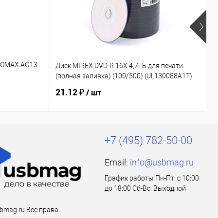
EOMAX AG13
Диск MIREX DVD-R 16Х 4,7ГБ для печати
Э
(полная заливка) (100/500) (UL130088A1T)
(
26 (Б0061014)
21.12 ₽
3
/ шт
+7 (495) 782-50-00
Email:
info@usbmag.ru
График работы Пн-Пт: с 10:00
до 18:00 Сб-Вс: Выходной
bmag.ru Все права