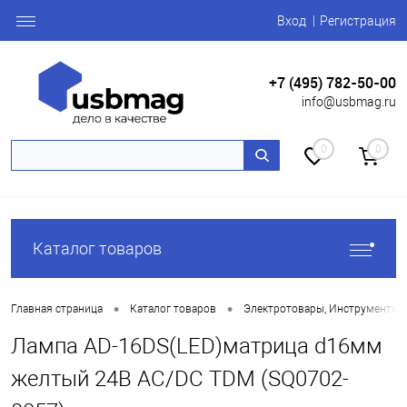
Вход
Регистрация
+7 (495) 782-50-00
info@usbmag.ru
0
0
Каталог товаров
•
•
Главная страница
Каталог товаров
Электротовары, Инструменты
Лампа AD-16DS(LED)матрица d16мм
желтый 24В AC/DC TDM (SQ0702-