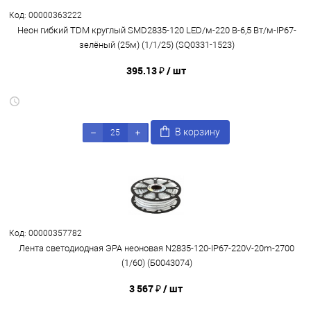
Код: 00000363222
Неон гибкий TDM круглый SMD2835-120 LED/м-220 В-6,5 Вт/м-IP67-
зелёный (25м) (1/1/25) (SQ0331-1523)
395.13 ₽
/ шт
В корзину
Код: 00000357782
Лента светодиодная ЭРА неоновая N2835-120-IP67-220V-20m-2700
(1/60) (Б0043074)
3 567 ₽
/ шт