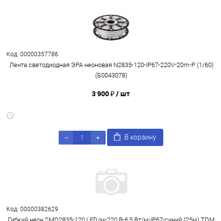
Код: 00000357786
Лента светодиодная ЭРА неоновая N2835-120-IP67-220V-20m-P (1/60)
(Б0043078)
3 900 ₽
/ шт
В корзину
Код: 00000382629
Гибкий неон SMD2835-120 LED/м-220 В-6,5 Вт/м-IP67-синий (25м) TDM