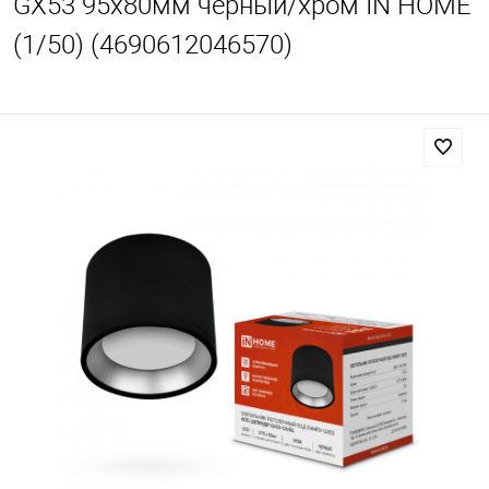
GX53 95х80мм черный/хром IN HOME
(1/50) (4690612046570)