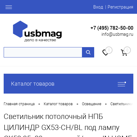
Вход
Регистрация
+7 (495) 782-50-00
info@usbmag.ru
0
0
Каталог товаров
•
•
•
Главная страница
Каталог товаров
Освещение
Светильники и
Светильник потолочный НПБ
ЦИЛИНДР GX53-CH/BL под лампу