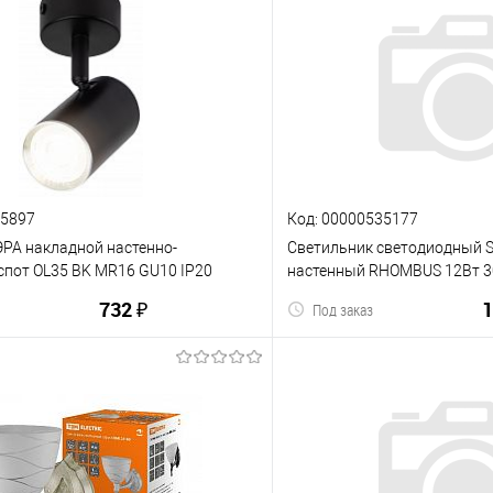
15897
Код: 00000535177
ЭРА накладной настенно-
Светильник светодиодный 
спот OL35 BK MR16 GU10 IP20
настенный RHOMBUS 12Вт 3
 (1/40) (Б0056362)
(SBL16917) (1/40)
732 ₽
1
Под заказ
В корзину
В корз