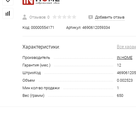
Отзывов: 0
Добавить отзыв
Код:
00000554171
Артикул:
4690612059334
Характеристики:
Все хара
Производитель
IN HOME
Гарантия (мес.)
12
ШтрихКод
469061205
Объем
0.002523
Мин кол-во продажи
1
Вес (грамм)
650