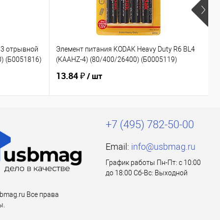
03 отрывной
Элемент питания KODAK Heavy Duty R6 BL4
Э
0) (Б0051816)
(KAAHZ-4) (80/400/26400) (Б0005119)
(
13.84 ₽
1
/ шт
+7 (495) 782-50-00
Email:
info@usbmag.ru
График работы Пн-Пт: с 10:00
до 18:00 Сб-Вс: Выходной
bmag.ru Все права
ы.