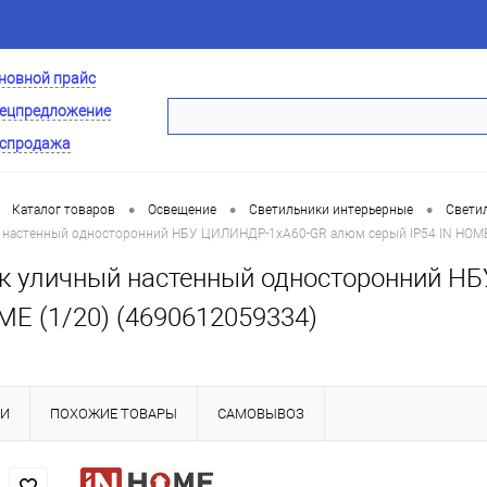
новной прайс
ецпредложение
спродажа
•
•
•
Каталог товаров
Освещение
Светильники интерьерные
Свети
 настенный односторонний НБУ ЦИЛИНДР-1xА60-GR алюм серый IP54 IN HOME
к уличный настенный односторонний 
ME (1/20) (4690612059334)
КИ
ПОХОЖИЕ ТОВАРЫ
САМОВЫВОЗ