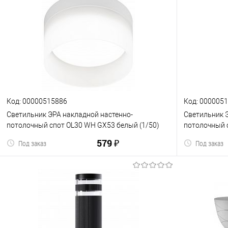
Код: 00000515886
Код: 000005
Светильник ЭРА накладной настенно-
Светильник 
потолочный спот OL30 WH GX53 белый (1/50)
потолочный 
(Б0056359)
черный, хром
579 ₽
Под заказ
Под заказ
В корзину