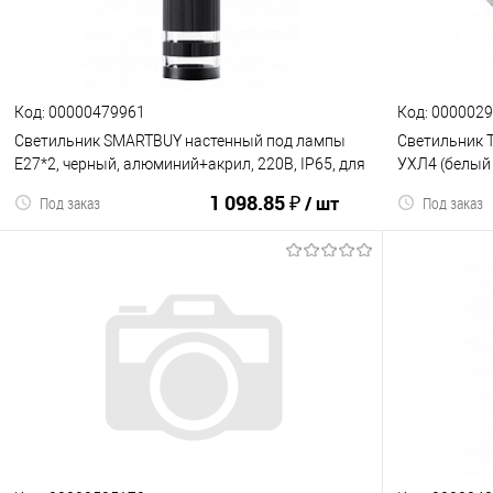
К сравнению
В избранное
К сравнен
Код: 00000479961
Код: 000002
Светильник SMARTBUY настенный под лампы
Светильник 
E27*2, черный, алюминий+акрил, 220В, IP65, для
УХЛ4 (белый 
интерьера, фасадов зданий, 140*90*300 мм,
(1/1/12) (SQ
1 098.85 ₽
/ шт
Под заказ
Под заказ
круглый (1/20) (SBL-WLBK4-2E27)
В корзину
К сравнению
В избранное
К сравнен