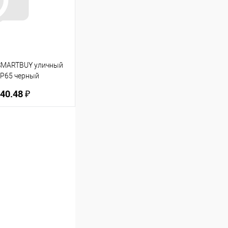
В избранное
SMARTBUY уличный
IP65 черный
40.48 ₽
ину
В избранное