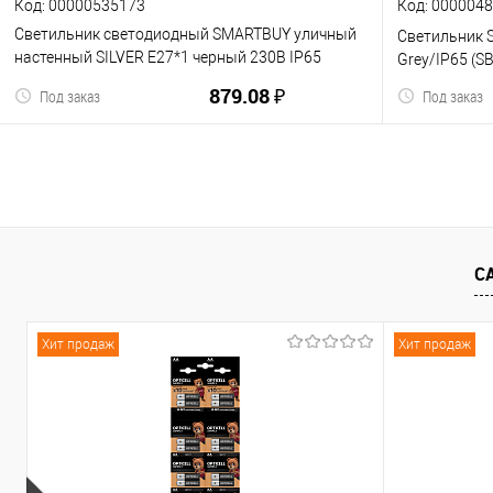
Код: 00000535173
Код: 000004
Светильник светодиодный SMARTBUY уличный
Светильник 
настенный SILVER E27*1 черный 230В IP65
Grey/IP65 (S
(SBL16795) (1/10)
879.08 ₽
Под заказ
Под заказ
В корзину
С
К сравнению
В избранное
К сравнен
Хит продаж
Хит продаж