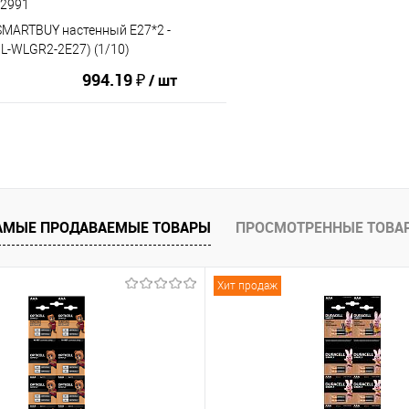
82991
SMARTBUY настенный E27*2 -
BL-WLGR2-2E27) (1/10)
994.19 ₽
/ шт
В корзину
АМЫЕ ПРОДАВАЕМЫЕ ТОВАРЫ
ПРОСМОТРЕННЫЕ ТОВА
ию
В избранное
Хит продаж