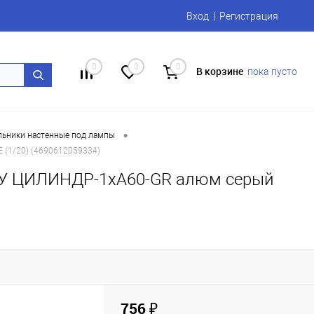
Вход
Регистрация
0
0
0
В корзине
пока пусто
•
льники настенные под лампы
 (1/20) (4690612059334)
НБУ ЦИЛИНДР-1xА60-GR алюм серый
756 ₽