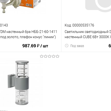
ию
В избранное
К сравнению
90143
Код: 00000535176
TDM настенный бра НББ-21-60-1411
Светильник светодиодный 
под золото, плафон конус "линии")
настенный CUBE 6Вт 3000К 
0370-0205)
(SBL16863) (1/40)
987.69 ₽
6
/ шт
Под заказ
В корз
В корзину
К сравнению
ию
В избранное