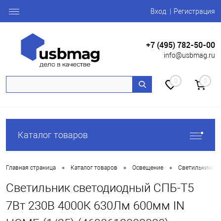
Вход
Регистрация
+7 (495) 782-50-00
info@usbmag.ru
0
0
Каталог товаров
•
•
•
Главная страница
Каталог товаров
Освещение
Светильники а
Светильник светодиодный СПБ-Т5
7Вт 230В 4000К 630Лм 600мм IN