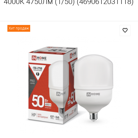
4000К 4750Лм (1/50) (4690612031118)
Хит продаж