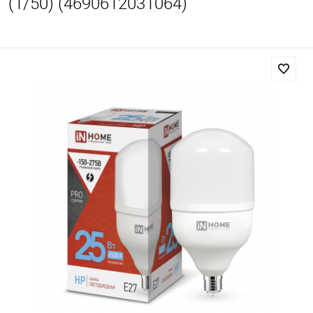
(1/50) (4690612031064)