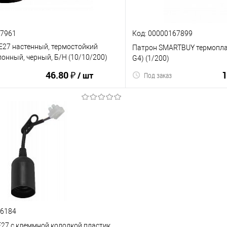
57961
Код: 00000167899
Е27 настенный, термостойкий
Патрон SMARTBUY термоплас
лонный, черный, Б/Н (10/10/200)
G4) (1/200)
)
46.80 ₽
1
/ шт
Под заказ
В корзину
В корз
ию
В избранное
К сравнению
16184
Е27 с клеммной колодкой пластик