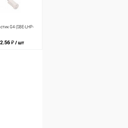
тик G4 (SBE-LHP-
2.56 ₽
/ шт
ину
В избранное