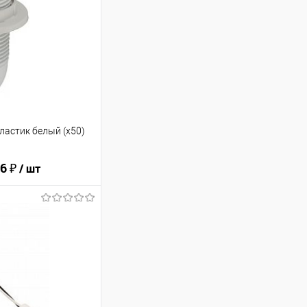
ластик белый (x50)
6 ₽
/ шт
ину
В избранное