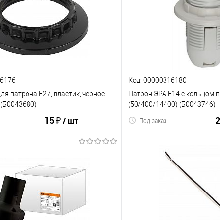
16176
Код: 00000316180
ля патрона E27, пластик, черное
Патрон ЭРА Е14 с кольцом п
 (Б0043680)
(50/400/14400) (Б0043746)
15 ₽
2
/ шт
Под заказ
В корзину
В корз
ию
В избранное
К сравнению