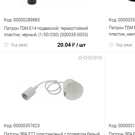
Код: 00000289885
Код: 000003
Патрон TDM 
Патрон TDM Е14 подвесной, термостойкий
пластик, нак
пластик, черный, (1/50/200) (SQ0335-0053)
(SQ0335-0078
20.04 ₽
/ шт
Под заказ
Под заказ
В корзину
К сравнению
В избранное
К сравнен
Код: 00000357623
Код: 000003
Патрон ЭРА Е27 пластиковый с подвесом белый
Патрон ЭРА 