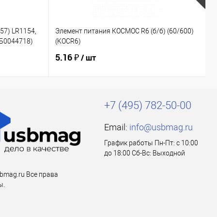
57) LR1154,
Элемент питания КОСМОС R6 (б/б) (60/600)
Э
(Б0044718)
(KOCR6)
(
5.16 ₽
5
/ шт
+7 (495) 782-50-00
Email:
info@usbmag.ru
График работы Пн-Пт: с 10:00
до 18:00 Сб-Вс: Выходной
bmag.ru Все права
ы.