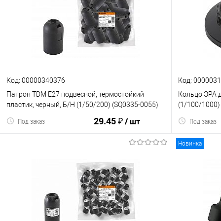
Код: 00000340376
Код: 000003
Патрон TDM Е27 подвесной, термостойкий
Кольцо ЭРА д
пластик, черный, Б/Н (1/50/200) (SQ0335-0055)
(1/100/1000)
29.45 ₽
/ шт
Под заказ
Под заказ
Новинка
В корзину
К сравнению
В избранное
К сравнен