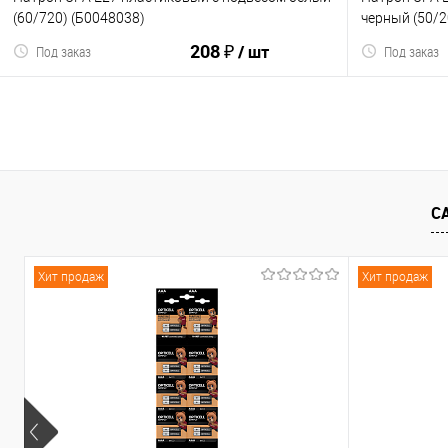
(60/720) (Б0048038)
черный (50/2
208 ₽
/ шт
Под заказ
Под заказ
В корзину
С
К сравнению
В избранное
К сравнен
Хит продаж
Хит продаж