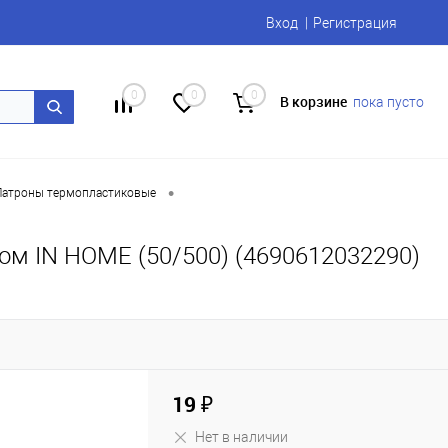
Вход
Регистрация
0
0
0
В корзине
пока пусто
•
Патроны термопластиковые
м IN HOME (50/500) (4690612032290)
19 ₽
Нет в наличии